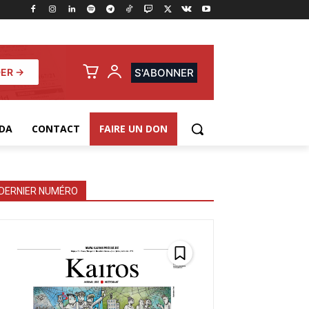
ER →
S'ABONNER
DA
CONTACT
FAIRE UN DON
DERNIER NUMÉRO