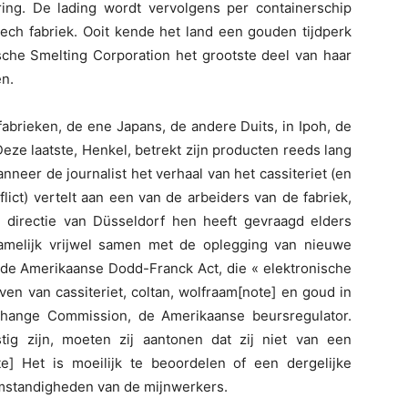
ering. De lading wordt vervolgens per containerschip
tech fabriek. Ooit kende het land een gouden tijdperk
sche Smelting Corporation het grootste deel van haar
en.
abrieken, de ene Japans, de andere Duits, in Ipoh, de
eze laatste, Henkel, betrekt zijn producten reeds lang
nneer de journalist het verhaal van het cassiteriet (en
ict) vertelt aan een van de arbeiders van de fabriek,
e directie van Düsseldorf hen heeft gevraagd elders
namelijk vrijwel samen met de oplegging van nieuwe
 de Amerikaanse Dodd-Franck Act, die « elektronische
ven van cassiteriet, coltan, wolfraam[note] en goud in
change Commission, de Amerikaanse beursregulator.
ig zijn, moeten zij aantonen dat zij niet van een
e] Het is moeilijk te beoordelen of een dergelijke
omstandigheden van de mijnwerkers.