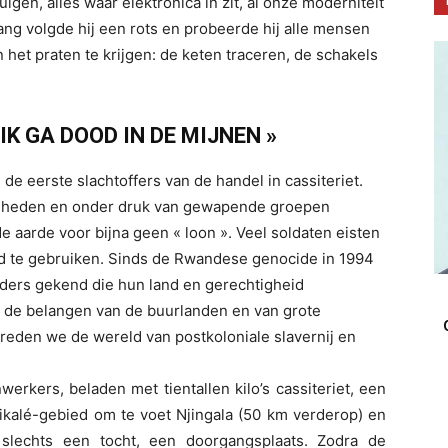
gtuigen, alles waar elektronica in zit, al onze moderniteit
lang volgde hij een rots en probeerde hij alle mensen
 het praten te krijgen: de keten traceren, de schakels
 IK GA DOOD IN DE MIJNEN »
de eerste slachtoffers van de handel in cassiteriet.
gheden en onder druk van gewapende groepen
e aarde voor bijna geen « loon ». Veel soldaten eisten
d te gebruiken. Sinds de Rwandese genocide in 1994
aders gekend die hun land en gerechtigheid
 de belangen van de buurlanden en van grote
treden we de wereld van postkoloniale slavernij en
erkers, beladen met tientallen kilo’s cassiteriet, een
likalé-gebied om te voet Njingala (50 km verderop) en
 slechts een tocht, een doorgangsplaats. Zodra de