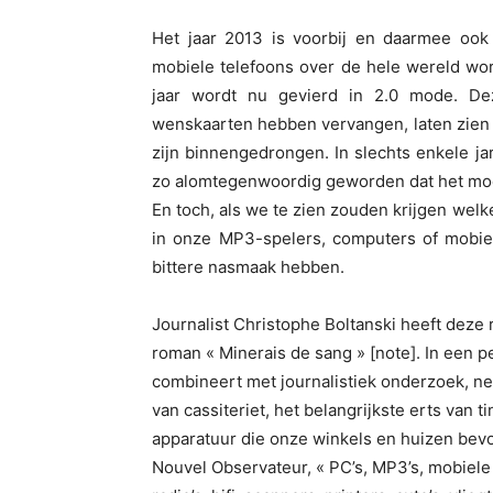
Het jaar 2013 is voorbij en daarmee ook
mobiele telefoons over de hele wereld wor
jaar wordt nu gevierd in 2.0 mode. Deze
wenskaarten hebben vervangen, laten zien 
zijn binnengedrongen. In slechts enkele j
zo alomtegenwoordig geworden dat het moeil
En toch, als we te zien zouden krijgen we
in onze MP3-spelers, computers of mobi
bittere nasmaak hebben.
Journalist Christophe Boltanski heeft deze r
roman « Minerais de sang » [note]. In een per
combineert met journalistiek onderzoek, n
van cassiteriet, het belangrijkste erts van t
apparatuur die onze winkels en huizen bevol
Nouvel Observateur, « PC’s, MP3’s, mobiele 