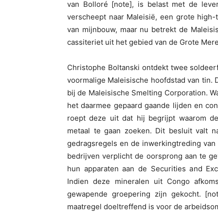
van Bolloré [note], is belast met de lev
verscheept naar Maleisië, een grote high-
van mijnbouw, maar nu betrekt de Maleisi
cassiteriet uit het gebied van de Grote Mer
Christophe Boltanski ontdekt twee soldeerf
voormalige Maleisische hoofdstad van tin. D
bij de Maleisische Smelting Corporation. Wa
het daarmee gepaard gaande lijden en confl
roept deze uit dat hij begrijpt waarom d
metaal te gaan zoeken. Dit besluit valt 
gedragsregels en de inwerkingtreding van
bedrijven verplicht de oorsprong aan te ge
hun apparaten aan de Securities and Ex
Indien deze mineralen uit Congo afkomst
gewapende groepering zijn gekocht. [not
maatregel doeltreffend is voor de arbeids