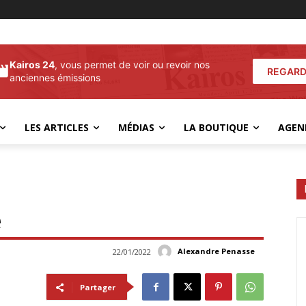
Kairos 24
, vous permet de voir ou revoir nos
REGARD
anciennes émissions
LES ARTICLES
MÉDIAS
LA BOUTIQUE
AGEN
e
Alexandre Penasse
22/01/2022
Partager