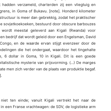
t hadden verzameld, charterden zij een vliegtuig en
 grens, in Goma of Bukavu. [note]. Honderd kilometer
tructuur is meer dan gebrekkig, zodat het praktischer
ude sovjetkoekoeken, bestuurd door obscure barbouzes
t wordt meestal geleverd aan Kigali (Rwanda) voor
een bedrijf dat wordt geleid door een Engelsman, David
Congo, en de waarde ervan stijgt evenzeer door de
ndelingen die het ondergaat, waardoor het tingehalte
e, 6 dollar in Goma, 10 in Kigali. Dit is een goede
talistische mysterie van prijsvorming. (…) De marges
e men zich verder van de plaats van produktie begaf.
].
niet ten einde; vanuit Kigali vertrekt het naar de
 in een Franse vrachtwagen: de SDV, de logistieke arm