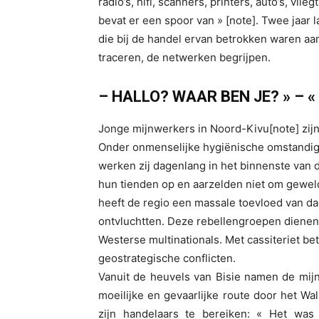
radio’s, hifi, scanners, printers, auto’s, vlie
bevat er een spoor van » [note]. Twee jaar 
die bij de handel ervan betrokken waren aan
traceren, de netwerken begrijpen.
– HALLO? WAAR BEN JE? » – «
Jonge mijnwerkers in Noord-Kivu[note] zijn 
Onder onmenselijke hygiënische omstandi
werken zij dagenlang in het binnenste van d
hun tienden op en aarzelden niet om gewel
heeft de regio een massale toevloed van d
ontvluchtten. Deze rebellengroepen dienen
Westerse multinationals. Met cassiteriet be
geostrategische conflicten.
Vanuit de heuvels van Bisie namen de mijnw
moeilijke en gevaarlijke route door het Wa
zijn handelaars te bereiken: « Het was