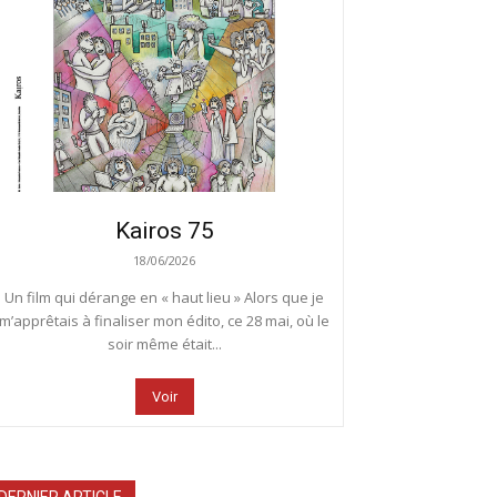
Kairos 75
18/06/2026
Un film qui dérange en « haut lieu » Alors que je
m’apprêtais à finaliser mon édito, ce 28 mai, où le
soir même était...
Voir