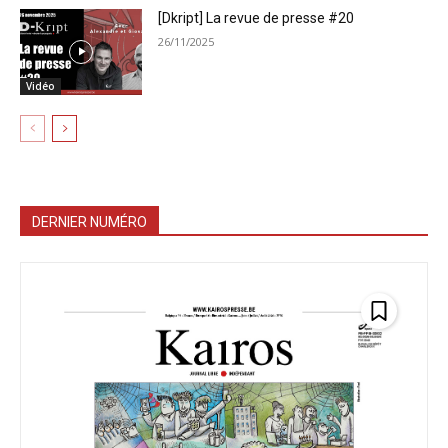
[Dkript] La revue de presse #20
26/11/2025
Vidéo
DERNIER NUMÉRO