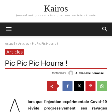
Kairos
journal antiproductiviste pour une société décente
Accueil
Articles
Pic Pic Pic Hourra !
Articles
Pic Pic Pic Hourra !
Alexandre Penasse
19/10/2023
A
lors que l’injection expérimentale Covid-19
révèle progressivement ses ravages