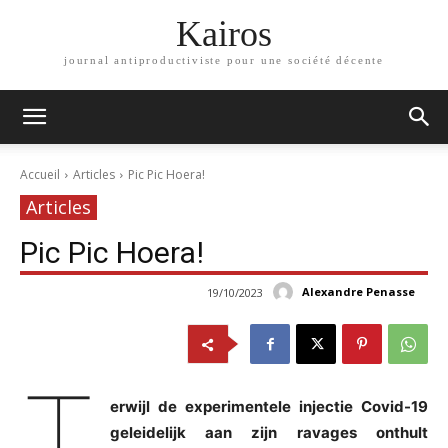
Kairos
journal antiproductiviste pour une société décente
Accueil
Articles
Pic Pic Hoera!
Articles
Pic Pic Hoera!
Alexandre Penasse
19/10/2023
T
erwijl de experimentele injectie Covid-19
geleidelijk aan zijn ravages onthult