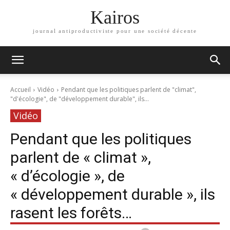
Kairos
journal antiproductiviste pour une société décente
Accueil
Vidéo
Pendant que les politiques parlent de "climat",
"d'écologie", de "développement durable", ils...
Vidéo
Pendant que les politiques
parlent de « climat »,
« d’écologie », de
« développement durable », ils
rasent les forêts…