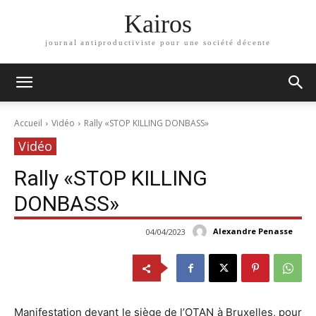
Kairos
journal antiproductiviste pour une société décente
Accueil
Vidéo
Rally «STOP KILLING DONBASS»
Vidéo
Rally «STOP KILLING
DONBASS»
Alexandre Penasse
04/04/2023
Manifestation devant le siège de l’OTAN à Bruxelles, pour