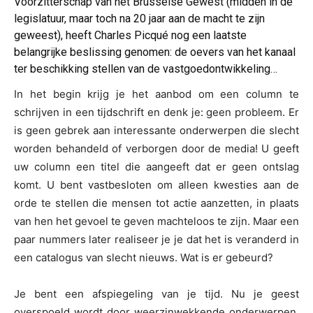
Voorzitterschap van het Brusselse Gewest (midden in de
legislatuur, maar toch na 20 jaar aan de macht te zijn
geweest), heeft Charles Picqué nog een laatste
belangrijke beslissing genomen: de oevers van het kanaal
ter beschikking stellen van de vastgoedontwikkeling…
In het begin krijg je het aanbod om een column te
schrijven in een tijdschrift en denk je: geen probleem. Er
is geen gebrek aan interessante onderwerpen die slecht
worden behandeld of verborgen door de media! U geeft
uw column een titel die aangeeft dat er geen ontslag
komt. U bent vastbesloten om alleen kwesties aan de
orde te stellen die mensen tot actie aanzetten, in plaats
van hen het gevoel te geven machteloos te zijn. Maar een
paar nummers later realiseer je je dat het is veranderd in
een catalogus van slecht nieuws. Wat is er gebeurd?
Je bent een afspiegeling van je tijd. Nu je geest
overspoeld wordt door weerzinwekkende onderwerpen,