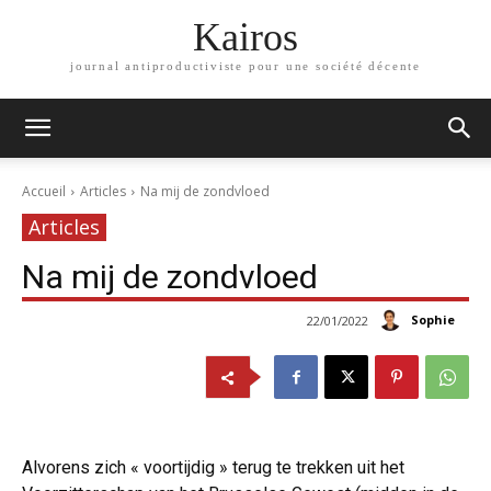
Kairos
journal antiproductiviste pour une société décente
Accueil
Articles
Na mij de zondvloed
Articles
Na mij de zondvloed
Sophie
22/01/2022
Alvorens zich « voortijdig » terug te trekken uit het