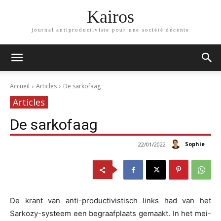
Kairos
journal antiproductiviste pour une société décente
Accueil
Articles
De sarkofaag
Articles
De sarkofaag
Sophie
22/01/2022
De krant van anti-productivistisch links had van het
Sarkozy-systeem een begraafplaats gemaakt. In het mei-