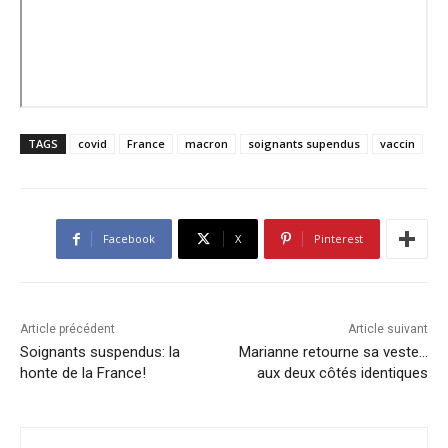
TAGS
covid
France
macron
soignants supendus
vaccin
Facebook
X
Pinterest
Article précédent
Article suivant
Soignants suspendus: la
Marianne retourne sa veste…
honte de la France!
aux deux côtés identiques