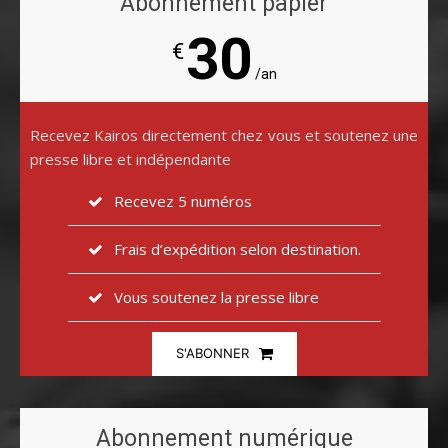
Abonnement papier
30
€
/an
Recevez Kairos directement chez vous et soutenez une
presse libre et indépendante
Recevez 5 numéros
Frais d’expédition selon destination.
Vous soutenez la presse libre
S'ABONNER
Abonnement numérique