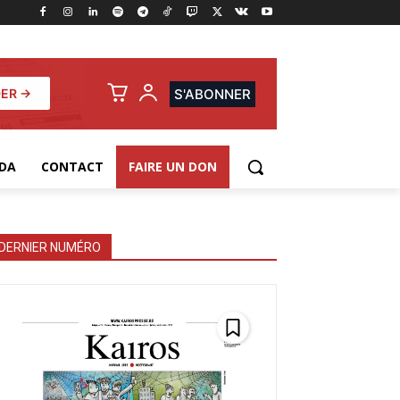
ER →
S'ABONNER
DA
CONTACT
FAIRE UN DON
DERNIER NUMÉRO