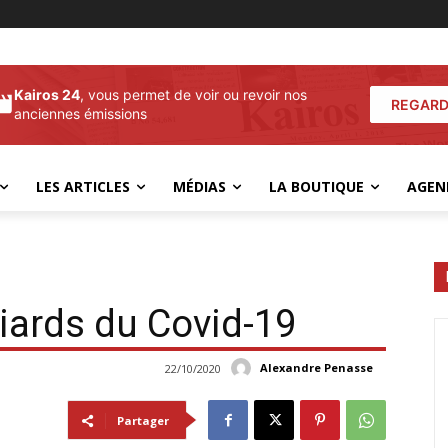
Kairos 24
, vous permet de voir ou revoir nos
REGARD
anciennes émissions
LES ARTICLES
MÉDIAS
LA BOUTIQUE
AGEN
liards du Covid-19
Alexandre Penasse
22/10/2020
Partager