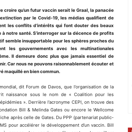
re croire qu’un futur vaccin serait le Graal, la panacée
extinction par le Covid-19, les médias qualifient de
nt les conflits d’intérêts qui font douter des beaux
e à notre santé. S’interroger sur la décence de profits
tif semble insupportable pour les sphères proches du
sent les gouvernements avec les multinationales
me. Il demeure donc plus que jamais essentiel de
venir. Car nous ne pouvons raisonnablement écouter et
ivé maquillé en bien commun.
ondial, dit Forum de Davos, que l’organisation de la
rit naissance sous le nom de « Coalition pour les
 épidémies ». Derrière l’acronyme CEPI, on trouve des
ondation Bill & Melinda Gates ou encore le Wellcome
 riche après celle de Gates. Du PPP (partenariat public-
OMS pour accélérer le développement d’un vaccin. Bill