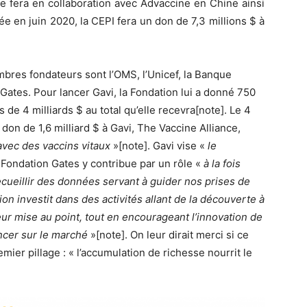
e fera en collaboration avec Advaccine en Chine ainsi
e en juin 2020, la CEPI fera un don de 7,3 millions $ à
mbres fondateurs sont l’OMS, l’Unicef, la Banque
Gates. Pour lancer Gavi, la Fondation lui a donné 750
s de 4 milliards $ au total qu’elle recevra[note]. Le 4
 don de 1,6 milliard $ à Gavi, The Vaccine Alliance,
avec des vaccins vitaux
»[note]. Gavi vise «
le
 Fondation Gates y contribue par un rôle «
à la fois
recueillir des données servant à guider nos prises de
on investit dans des activités allant de la découverte à
eur mise au point, tout en encourageant l’innovation de
ncer sur le marché
»[note]. On leur dirait merci si ce
emier pillage : « l’accumulation de richesse nourrit le