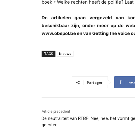
boek « Welke rechten heeft de politie? Laa
De artikelen gaan vergezeld van kort
beschikbaar zijn, onder meer op de webs
www.obspol.be en van Getting the voice o
TAGS
Nieuws
Fac
Partager
Article précédent
De neutraliteit van RTBF! Nee, nee, het vormt g
geesten…