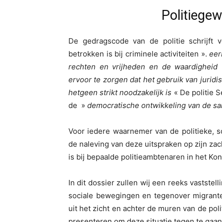
Politiegew
De gedragscode van de politie schrijft v
betrokken is bij criminele activiteiten ».
eerb
rechten en vrijheden en de waardigheid
ervoor te zorgen dat het gebruik van juridi
hetgeen strikt noodzakelijk is
« De politie S
de »
democratische ontwikkeling van de s
Voor iedere waarnemer van de politieke, soci
de naleving van deze uitspraken op zijn za
is bij bepaalde politieambtenaren in het Koni
In dit dossier zullen wij een reeks vaststel
sociale bewegingen en tegenover migrante
uit het zicht en achter de muren van de poli
presenteren om deze situatie tegen te gaan