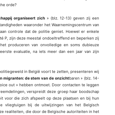
che orde?
happij organiseert zich
» (blz. 12-13) geven zij een
mstandigheden waaronder het Waarnemingscentrum van
 aan controle dat de politie geniet. Hoewel er enkele
té P, zijn deze meestal ondoeltreffend en beperken zij
n het produceren van onvolledige en soms dubieuze
eerste evaluatie, na iets meer dan een jaar van zijn
litiegeweld in België voort te zetten, presenteren wij
n migranten: de stem van de onzicht
baren » (blz. 14-
 voice out » hebben ontmoet. Door contacten te leggen
reemdelingen, verspreidt deze groep haar boodschap
eit voor die zich afspeelt op deze plaatsen en bij hun
 vliegtuigen bij de uitwijzingen van het Belgisch
realiteiten, die door de Belgische autoriteiten in het