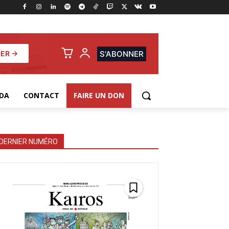
ER →
S'ABONNER
DA
CONTACT
FAIRE UN DON
DERNIER NUMÉRO