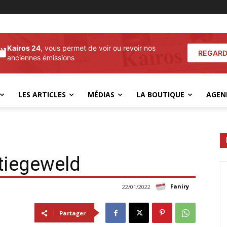
Kairos 24
, vous permet de voir ou revoir nos
REGARD
anciennes émissions
LES ARTICLES
MÉDIAS
LA BOUTIQUE
AGEN
itiegeweld
Faniry
22/01/2022
Partager