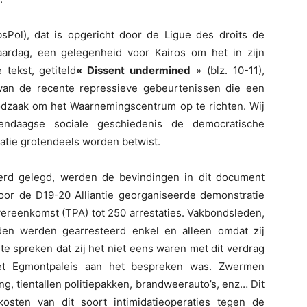
sPol), dat is opgericht door de Ligue des droits de
aardag, een gelegenheid voor Kairos om het in zijn
tekst, getiteld
« Dissent undermined
» (blz. 10-11),
van de recente repressieve gebeurtenissen die een
oodzaak om het Waarnemingscentrum op te richten. Wij
ndaagse sociale geschiedenis de democratische
tie grotendeels worden betwist.
werd gelegd, werden de bevindingen in dit document
oor de D19-20 Alliantie georganiseerde demonstratie
ereenkomst (TPA) tot 250 arrestaties. Vakbondsleden,
den werden gearresteerd enkel en alleen omdat zij
 spreken dat zij het niet eens waren met dit verdrag
et Egmontpaleis aan het bespreken was. Zwermen
ng, tientallen politiepakken, brandweerauto’s, enz… Dit
osten van dit soort intimidatieoperaties tegen de