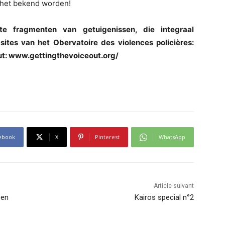
t het bekend worden!
e fragmenten van getuigenissen, die integraal
ites van het Obervatoire des violences policières:
ut: www.gettingthevoiceout.org/
ebook
X
Pinterest
WhatsApp
Article suivant
een
Kairos special n°2