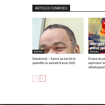
ARTICLES CONNEXES
Articles
Articles
Dieudonné – Kairos au bal de la
Écrans et pe
quenelle ce samedi 8 aout 2026
explosion si
développem