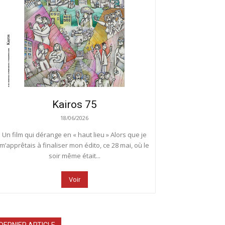
Kairos 75
18/06/2026
Un film qui dérange en « haut lieu » Alors que je
m’apprêtais à finaliser mon édito, ce 28 mai, où le
soir même était...
Voir