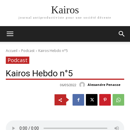
Kairos
journal antiproductiviste pour une société décente
Accueil
Podcast
Kairos Hebdo n°5
Podcast
Kairos Hebdo n°5
Alexandre Penasse
06/05/2022