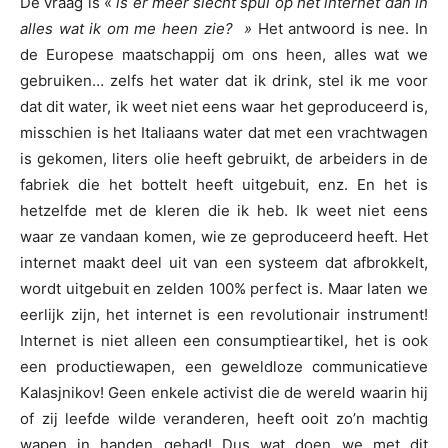
De vraag is «
is er meer slecht spul op het internet dan in
alles wat ik om me heen zie? »
Het antwoord is nee. In
de Europese maatschappij om ons heen, alles wat we
gebruiken… zelfs het water dat ik drink, stel ik me voor
dat dit water, ik weet niet eens waar het geproduceerd is,
misschien is het Italiaans water dat met een vrachtwagen
is gekomen, liters olie heeft gebruikt, de arbeiders in de
fabriek die het bottelt heeft uitgebuit, enz. En het is
hetzelfde met de kleren die ik heb. Ik weet niet eens
waar ze vandaan komen, wie ze geproduceerd heeft. Het
internet maakt deel uit van een systeem dat afbrokkelt,
wordt uitgebuit en zelden 100% perfect is. Maar laten we
eerlijk zijn, het internet is een revolutionair instrument!
Internet is niet alleen een consumptieartikel, het is ook
een productiewapen, een geweldloze communicatieve
Kalasjnikov! Geen enkele activist die de wereld waarin hij
of zij leefde wilde veranderen, heeft ooit zo’n machtig
wapen in handen gehad! Dus wat doen we met dit