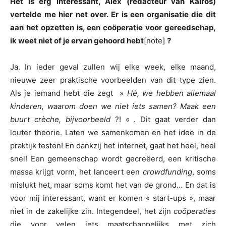
Het is erg interessant, Alex (redacteur van Kairos)
vertelde me hier net over. Er is een organisatie die dit
aan het opzetten is, een coöperatie voor gereedschap,
ik weet niet of je ervan gehoord hebt
[note]
?
Ja. In ieder geval zullen wij elke week, elke maand,
nieuwe zeer praktische voorbeelden van dit type zien.
Als je iemand hebt die zegt »
Hé, we hebben allemaal
kinderen, waarom doen we niet iets samen? Maak een
buurt crèche, bijvoorbeeld
?! « . Dit gaat verder dan
louter theorie. Laten we samenkomen en het idee in de
praktijk testen! En dankzij het internet, gaat het heel, heel
snel! Een gemeenschap wordt gecreëerd, een kritische
massa krijgt vorm, het lanceert een
crowdfunding
, soms
mislukt het, maar soms komt het van de grond… En dat is
voor mij interessant, want er komen « start-ups », maar
niet in de zakelijke zin. Integendeel, het zijn
coöperaties
die voor velen iets maatschappelijks met zich