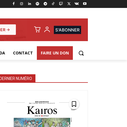
ER →
S'ABONNER
DA
CONTACT
FAIRE UN DON
DERNIER NUMÉRO