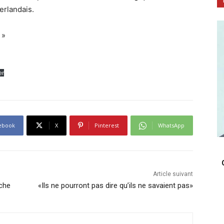
erlandais.
 »
er
ebook
X
Pinterest
WhatsApp
Article suivant
rche
«Ils ne pourront pas dire qu’ils ne savaient pas»