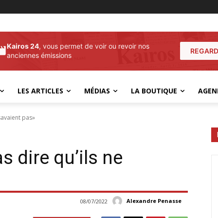
Kairos 24
, vous permet de voir ou revoir nos
REGARD
anciennes émissions
LES ARTICLES
MÉDIAS
LA BOUTIQUE
AGEN
 savaient pas»
s dire qu’ils ne
Alexandre Penasse
08/07/2022