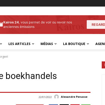
Kairos 24
, vous permet de voir ou revoir nos
REGARD
anciennes émissions
LES ARTICLES
MÉDIAS
LA BOUTIQUE
AGEN
orgen!
lle boekhandels
Alexandre Penasse
22/01/2022