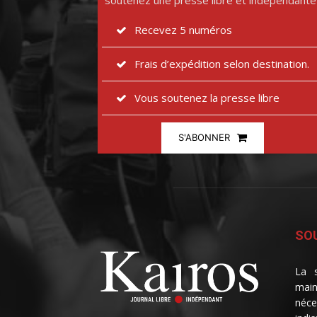
soutenez une presse libre et indépendante
Recevez 5 numéros
Frais d’expédition selon destination.
Vous soutenez la presse libre
S'ABONNER
SOU
La s
main
néce