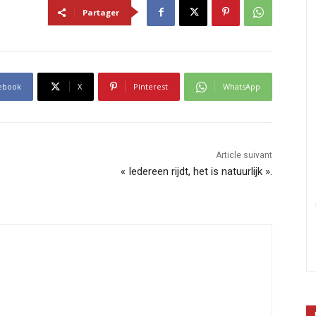
Partager
ebook
X
Pinterest
WhatsApp
Article suivant
« Iedereen rijdt, het is natuurlijk ».