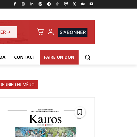
ER →
S'ABONNER
DA
CONTACT
FAIRE UN DON
DERNIER NUMÉRO