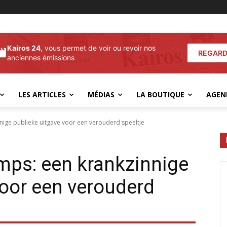
Kairos 24
, vous permet de voir ou revoir nos
REGARD
anciennes émissions
LES ARTICLES
MÉDIAS
LA BOUTIQUE
AGEN
ige publieke uitgave voor een verouderd speeltje
mps: een krankzinnige
voor een verouderd