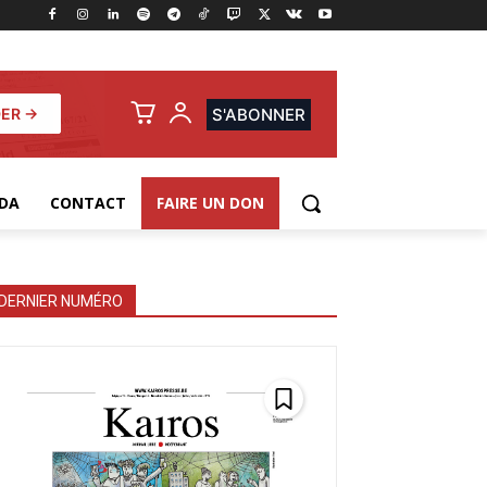
ER →
S'ABONNER
DA
CONTACT
FAIRE UN DON
DERNIER NUMÉRO