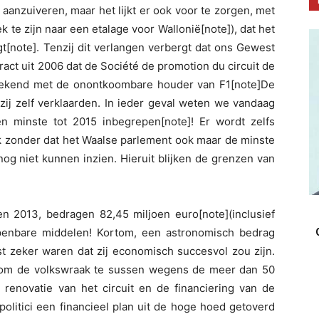
n aanzuiveren, maar het lijkt er ook voor te zorgen, met
 te zijn naar een etalage voor Wallonië[note]), dat het
gt[note]. Tenzij dit verlangen verbergt dat ons Gewest
act uit 2006 dat de Société de promotion du circuit de
tekend met de onontkoombare houder van F1[note]De
zij zelf verklaarden. In ieder geval weten we vandaag
 minste tot 2015 inbegrepen[note]! Er wordt zelfs
k zonder dat het Waalse parlement ook maar de minste
 nog niet kunnen inzien. Hieruit blijken de grenzen van
n 2013, bedragen 82,45 miljoen euro[note](inclusief
openbare middelen! Kortom, een astronomisch bedrag
nst zeker waren dat zij economisch succesvol zou zijn.
, om de volkswraak te sussen wegens de meer dan 50
renovatie van het circuit en de financiering van de
politici een financieel plan uit de hoge hoed getoverd