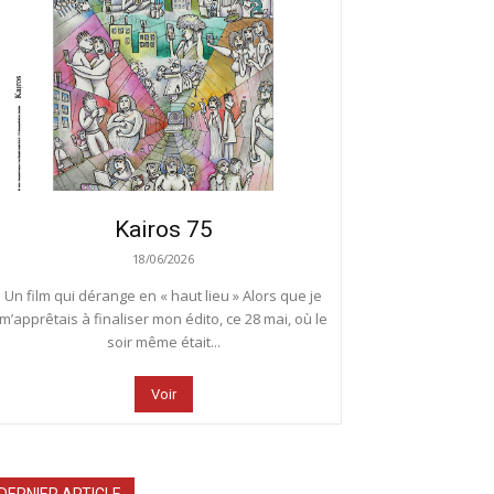
Kairos 75
18/06/2026
Un film qui dérange en « haut lieu » Alors que je
m’apprêtais à finaliser mon édito, ce 28 mai, où le
soir même était...
Voir