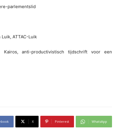
ere-parlementslid
n Luik, ATTAC-Luik
airos, anti-productivistisch tijdschrift voor een
ebook
X
Pinterest
WhatsApp