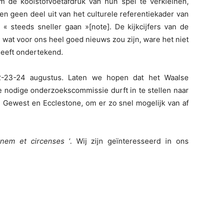
 de koolstofvoetafdruk van hun spel te verkleinen,
ken geen deel uit van het culturele referentiekader van
 « steeds sneller gaan »[note]. De kijkcijfers van de
 wat voor ons heel goed nieuws zou zijn, ware het niet
heeft ondertekend.
23-24 augustus. Laten we hopen dat het Waalse
e nodige onderzoekscommissie durft in te stellen naar
e Gewest en Ecclestone, om er zo snel mogelijk van af
anem et circenses
‘. Wij zijn geïnteresseerd in ons