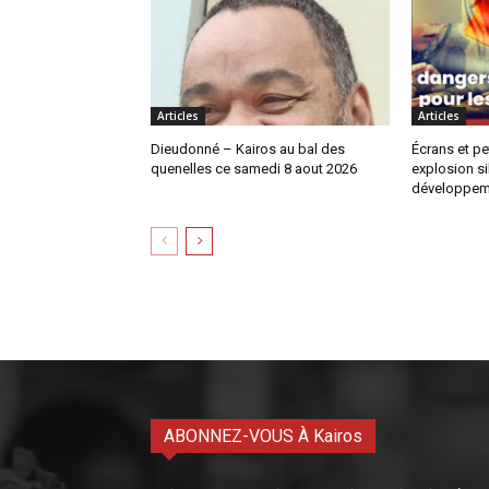
Articles
Articles
Dieudonné – Kairos au bal des
Écrans et pe
quenelles ce samedi 8 aout 2026
explosion si
développem
ABONNEZ-VOUS À Kairos