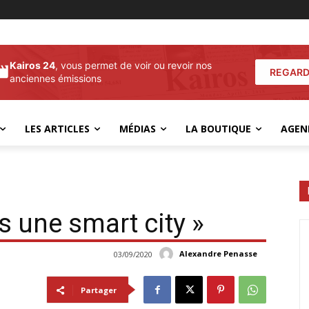
Kairos 24
, vous permet de voir ou revoir nos
REGARD
anciennes émissions
LES ARTICLES
MÉDIAS
LA BOUTIQUE
AGEN
es une smart city »
Alexandre Penasse
03/09/2020
Partager