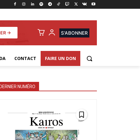
ER →
S'ABONNER
DA
CONTACT
FAIRE UN DON
DERNIER NUMÉRO