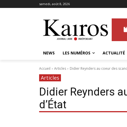
samedi, août 8, 2026
NEWS
LES NUMÉROS
ACTUALITÉ
Accueil
Articles
Didier Reynders au coeur des scand
Articles
Didier Reynders a
d’État