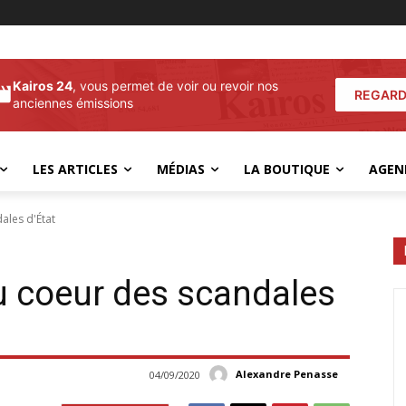
Kairos 24
, vous permet de voir ou revoir nos
REGARD
anciennes émissions
LES ARTICLES
MÉDIAS
LA BOUTIQUE
AGEN
ales d'État
u coeur des scandales
Alexandre Penasse
04/09/2020