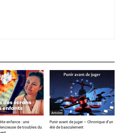
Articles
tite enfance : une
Punir avant de juger – Chronique d’un
lencieuse de troubles du
été de basculement
ent