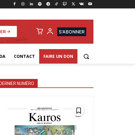
ER →
S'ABONNER
DA
CONTACT
FAIRE UN DON
DERNIER NUMÉRO