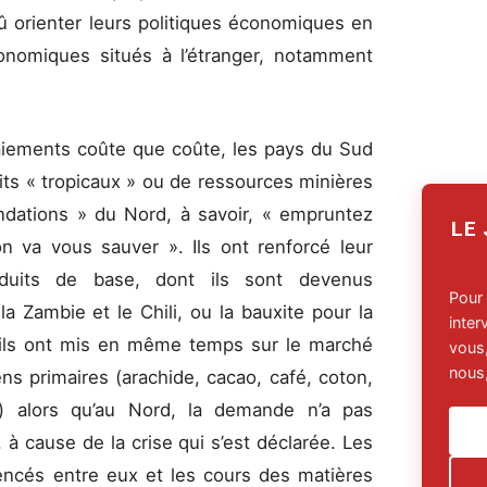
û orienter leurs politiques économiques en
conomiques situés à l’étranger, notamment
.
aiements coûte que coûte, les pays du Sud
ts « tropicaux » ou de ressources minières
ndations » du Nord, à savoir, « empruntez
LE
on va vous sauver ». Ils ont renforcé leur
oduits de base, dont ils sont devenus
Pour
 Zambie et le Chili, ou la bauxite pour la
inte
, ils ont mis en même temps sur le marché
vous,
nous,
s primaires (arachide, cacao, café, coton,
c.) alors qu’au Nord, la demande n’a pas
 cause de la crise qui s’est déclarée. Les
ncés entre eux et les cours des matières