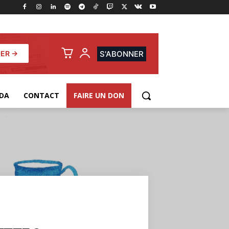
ER →
S'ABONNER
DA
CONTACT
FAIRE UN DON