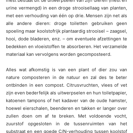
mest bestaat uit de uitwerpselen van zijn dieren (mest en
urine vermengd) in een droge strooisellaag van planten,
met een verhouding van één op drie. Mensen zijn net als
alle andere dieren: droge toiletten gebruiken geen
spoeling maar koolstofrijk plantaardig strooisel – zaagsel,
hooi, dode bladeren, enz. – om eventuele afzettingen te
bedekken en vloeistoffen te absorberen. Het verzamelde
materiaal kan vervolgens worden gecomposteerd.
Alles wat afkomstig is van een plant of dier zou van
nature composteren in de natuur en zal des te beter
ontbinden in een compost. Citrusvruchten, vlees of vet
zijn even bederfelijk als uitwerpselen en hun toiletpapier,
katoenen tampons of het kadaver van de oude hamster,
hoewel eierschalen, beenderen en takken er langer over
zullen doen om af te breken. Met voldoende vocht,
zuurstof opgesloten in de tussenruimten van het
substraat en een goede C/N-verhouding tussen koolstof