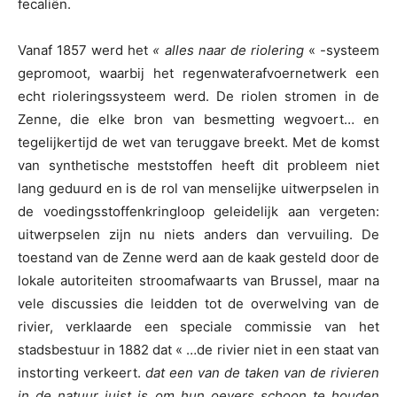
fecaliën.
Vanaf 1857 werd het
« alles naar de riolering
« -systeem
gepromoot, waarbij het regenwaterafvoernetwerk een
echt rioleringssysteem werd. De riolen stromen in de
Zenne, die elke bron van besmetting wegvoert… en
tegelijkertijd de wet van teruggave breekt. Met de komst
van synthetische meststoffen heeft dit probleem niet
lang geduurd en is de rol van menselijke uitwerpselen in
de voedingsstoffenkringloop geleidelijk aan vergeten:
uitwerpselen zijn nu niets anders dan vervuiling. De
toestand van de Zenne werd aan de kaak gesteld door de
lokale autoriteiten stroomafwaarts van Brussel, maar na
vele discussies die leidden tot de overwelving van de
rivier, verklaarde een speciale commissie van het
stadsbestuur in 1882 dat « …de rivier niet in een staat van
instorting verkeert.
dat een van de taken van de rivieren
in de natuur juist is om hun oevers schoon te houden