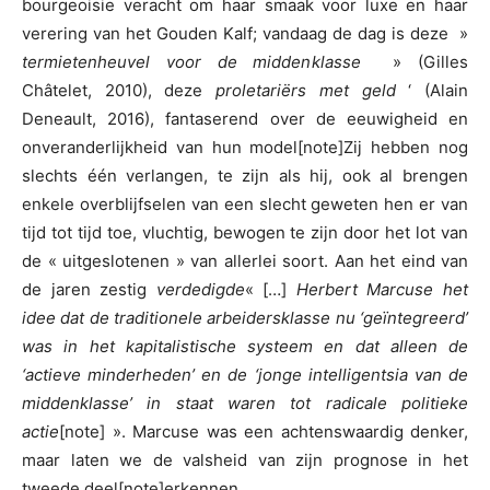
bourgeoisie veracht om haar smaak voor luxe en haar
verering van het Gouden Kalf; vandaag de dag is deze »
termietenheuvel voor de middenklasse
» (Gilles
Châtelet, 2010), deze
proletariërs met geld
‘ (Alain
Deneault, 2016), fantaserend over de eeuwigheid en
onveranderlijkheid van hun model[note]Zij hebben nog
slechts één verlangen, te zijn als hij, ook al brengen
enkele overblijfselen van een slecht geweten hen er van
tijd tot tijd toe, vluchtig, bewogen te zijn door het lot van
de « uitgeslotenen » van allerlei soort. Aan het eind van
de jaren zestig
verdedigde
« […]
Herbert Marcuse het
idee dat de traditionele arbeidersklasse nu ‘geïntegreerd’
was in het kapitalistische systeem en dat alleen de
‘actieve minderheden’ en de ‘jonge intelligentsia van de
middenklasse’ in staat waren tot radicale politieke
actie
[note] ». Marcuse was een achtenswaardig denker,
maar laten we de valsheid van zijn prognose in het
tweede deel[note]erkennen.