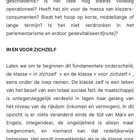
geschiedenis? Is het idee nog steeds volledig
operationeel? Heeft het zin voor de massa van kiezers-
consumenten? Biedt het hoop op korte, middellange of
lange termijn? Is het niet verdronken in het
parlementarisme en erdoor gedevitaliseerd[note]?
IN EN VOOR ZICHZELF
Laten we om te beginnen dit fundamentele onderscheid,
de klasse
« in zichzelf
» en de klasse
« voor zichzelf
« ,
eens onder de loep nemen. De klasse zelf is een teken
van het besef van een totaal sociaal feit: de maatschappij
is ontegenzeggelijk verdeeld in lagen naar gelang van
het niveau van de rijkdom (inkomen en vermogen). In dit
opzicht is er niets veranderd sinds de tijd van Marx en
Engels. Integendeel, de ongelijkheid is alleen maar
toegenomen, en niemand kan dat redelijkerwijs
betwisten. Het wordt ingewikkelder als je de klasse voor