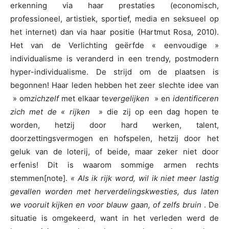
erkenning via haar prestaties (economisch,
professioneel, artistiek, sportief, media en seksueel op
het internet) dan via haar positie (Hartmut Rosa, 2010).
Het van de Verlichting geërfde « eenvoudige »
individualisme is veranderd in een trendy, postmodern
hyper-individualisme. De strijd om de plaatsen is
begonnen! Haar leden hebben het zeer slechte idee van
» om
zichzelf
met elkaar te
vergelijken
» en
identificeren
zich met de « rijken
» die zij op een dag hopen te
worden, hetzij door hard werken, talent,
doorzettingsvermogen en hofspelen, hetzij door het
geluk van de loterij, of beide, maar zeker niet door
erfenis! Dit is waarom sommige armen rechts
stemmen[note].
« Als ik rijk word, wil ik niet meer lastig
gevallen worden met herverdelingskwesties, dus laten
we vooruit kijken en voor blauw gaan, of zelfs bruin
. De
situatie is omgekeerd, want in het verleden werd de