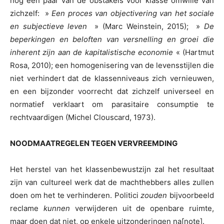
nog een paar van de obstakels voor klasse omwille van
zichzelf: »
Een proces van objectivering van het sociale
en subjectieve leven
» (Marc Weinstein, 2015); »
De
beperkingen en beloften van versnelling en groei die
inherent zijn aan de kapitalistische economie
« (Hartmut
Rosa, 2010); een homogenisering van de levensstijlen die
niet verhindert dat de klassenniveaus zich vernieuwen,
en een bijzonder voorrecht dat zichzelf universeel en
normatief verklaart om parasitaire consumptie te
rechtvaardigen (Michel Clouscard, 1973).
NOODMAATREGELEN TEGEN VERVREEMDING
Het herstel van het klassenbewustzijn zal het resultaat
zijn van cultureel werk dat de machthebbers alles zullen
doen om het te verhinderen. Politici
zouden
bijvoorbeeld
reclame
kunnen
verwijderen uit de openbare ruimte,
maar doen dat niet, op enkele uitzonderingen na[note].