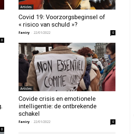
Articles
Covid 19: Voorzorgsbeginsel of
« risico van schuld »?
Faniry
-
22/01/2022
0
0
Articles
Covide crisis en emotionele
.
intelligentie: de ontbrekende
schakel
Faniry
-
22/01/2022
0
0