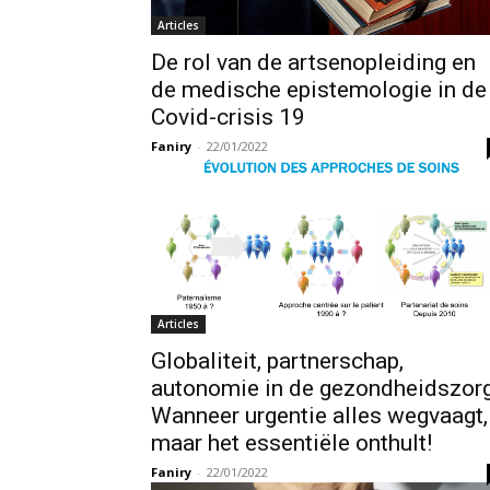
Articles
De rol van de artsenopleiding en
de medische epistemologie in de
Covid-crisis 19
Faniry
-
22/01/2022
Articles
Globaliteit, partnerschap,
autonomie in de gezondheidszorg
Wanneer urgentie alles wegvaagt,
maar het essentiële onthult!
Faniry
-
22/01/2022