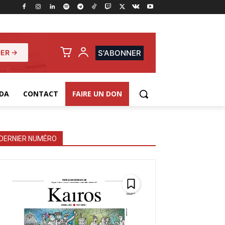
ER →
S'ABONNER
DA
CONTACT
FAIRE UN DON
DERNIER NUMÉRO