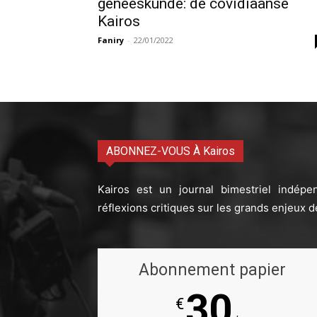
geneeskunde: de covidiaanse
Kairos
Faniry
-
22/01/2022
ABONNEZ-VOUS À Kairos
Kairos est un journal bimestriel indépe
réflexions critiques sur les grands enjeux d
Abonnement papier
30
€