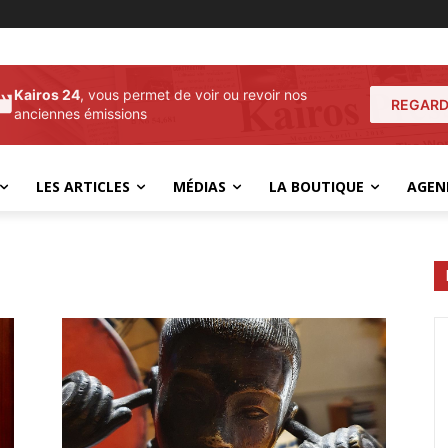
Kairos 24
, vous permet de voir ou revoir nos
REGARD
anciennes émissions
LES ARTICLES
MÉDIAS
LA BOUTIQUE
AGEN