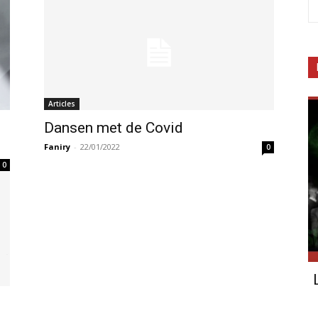
Articles
Dansen met de Covid
Faniry
-
22/01/2022
0
0