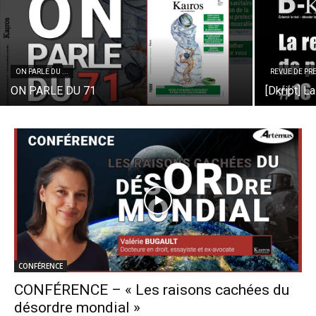
ON PARLE DU ...
REVUE DE PR
ON PARLE DU 71
[Dkript] 
CONFÉRENCE
CONFÉRENCE – « Les raisons cachées du
désordre mondial »