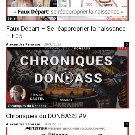
Série
Faux Départ – Se réapproprier la naissance
– E05
Alexandre Penasse
-
29/03/2023
0
Chroniques du Donbass
Chroniques du DONBASS #9
Alexandre Penasse
-
16/03/2023
0