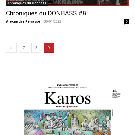
Chroniques du Donbass
Chroniques du DONBASS #8
Alexandre Penasse
-
30/01/2023
0
7
8
9