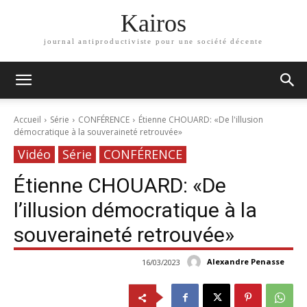
Kairos
journal antiproductiviste pour une société décente
Accueil
Série
CONFÉRENCE
Étienne CHOUARD: «De l'illusion
démocratique à la souveraineté retrouvée»
Vidéo
Série
CONFÉRENCE
Étienne CHOUARD: «De
l’illusion démocratique à la
souveraineté retrouvée»
Alexandre Penasse
16/03/2023