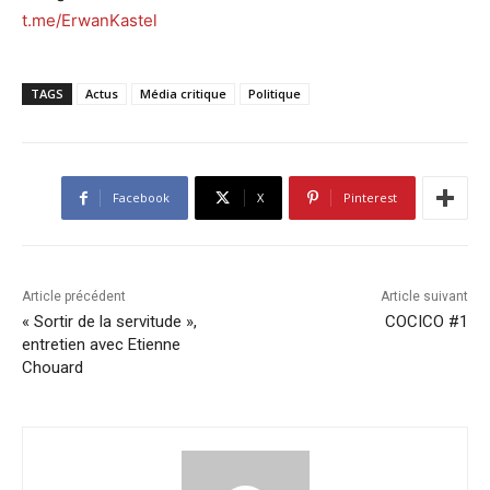
t.me/ErwanKastel
TAGS
Actus
Média critique
Politique
Facebook
X
Pinterest
Article précédent
Article suivant
« Sortir de la servitude »,
COCICO #1
entretien avec Etienne
Chouard