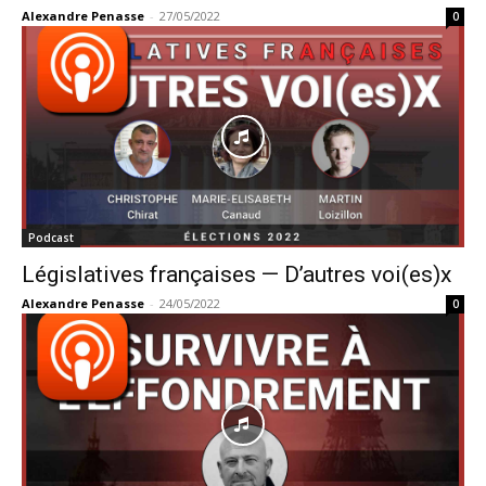
Alexandre Penasse
-
27/05/2022
0
Podcast
Législatives françaises — D’autres voi(es)x
Alexandre Penasse
-
24/05/2022
0