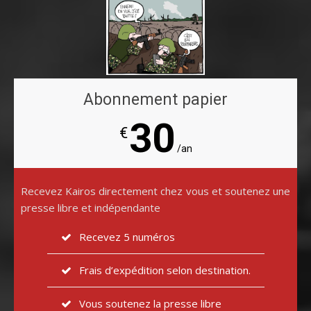
Abonnement papier
30
€
/an
Recevez Kairos directement chez vous et soutenez une
presse libre et indépendante
Recevez 5 numéros
Frais d’expédition selon destination.
Vous soutenez la presse libre