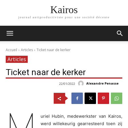
Kairos
journal antiproductiviste pour une société décente
Accueil
Articles
Ticket naar de kerker
Articles
Ticket naar de kerker
Alexandre Penasse
22/01/2022
M
uriel Hubin, medewerkster van Kairos,
werd willekeurig gearresteerd toen zij