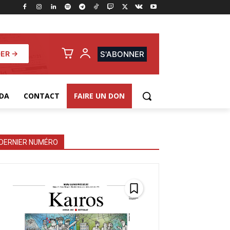
ER →
S'ABONNER
DA
CONTACT
FAIRE UN DON
DERNIER NUMÉRO