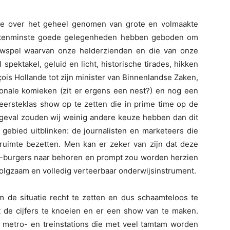
e over het geheel genomen van grote en volmaakte
ons tenminste goede gelegenheden hebben geboden om
wspel waarvan onze helderzienden en die van onze
spektakel, geluid en licht, historische tirades, hikken
ois Hollande tot zijn minister van Binnenlandse Zaken,
ionale komieken (zit er ergens een nest?) en nog een
eersteklas show op te zetten die in prime time op de
t geval zouden wij weinig andere keuze hebben dan dit
 gebied uitblinken: de journalisten en marketeers die
ruimte bezetten. Men kan er zeker van zijn dat deze
eo-burgers naar behoren en prompt zou worden herzien
olgzaam en volledig verteerbaar onderwijsinstrument.
m de situatie recht te zetten en dus schaamteloos te
et de cijfers te knoeien en er een show van te maken.
n metro- en treinstations die met veel tamtam worden