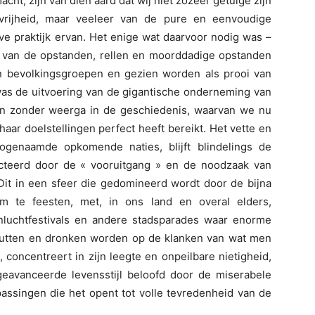
cht, zijn van dien aard dat wij niet zozeer getuige zijn
vrijheid, maar veeleer van de pure en eenvoudige
ve praktijk ervan. Het enige wat daarvoor nodig was –
n van de opstanden, rellen en moorddadige opstanden
en bevolkingsgroepen en gezien worden als prooi van
 was de uitvoering van de gigantische onderneming van
en zonder weerga in de geschiedenis, waarvan we nu
haar doelstellingen perfect heeft bereikt. Het vette en
genaamde opkomende naties, blijft blindelings de
icteerd door de « vooruitgang » en de noodzaak van
Dit in een sfeer die gedomineerd wordt door de bijna
m te feesten, met, in ons land en overal elders,
luchtfestivals en andere stadsparades waar enorme
putten en dronken worden op de klanken van wat men
 concentreert in zijn leegte en onpeilbare nietigheid,
 geavanceerde levensstijl beloofd door de miserabele
assingen die het opent tot volle tevredenheid van de