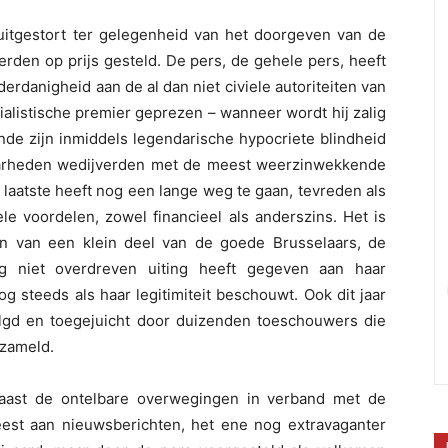
itgestort ter gelegenheid van het doorgeven van de
rden op prijs gesteld. De pers, de gehele pers, heeft
rdanigheid aan de al dan niet civiele autoriteiten van
cialistische premier geprezen – wanneer wordt hij zalig
nde zijn inmiddels legendarische hypocriete blindheid
aarheden wedijverden met de meest weerzinwekkende
laatste heeft nog een lange weg te gaan, tevreden als
ele voordelen, zowel financieel als anderszins. Het is
en van een klein deel van de goede Brusselaars, de
g niet overdreven uiting heeft gegeven aan haar
g steeds als haar legitimiteit beschouwt. Ook dit jaar
olgd en toegejuicht door duizenden toeschouwers die
rzameld.
naast de ontelbare overwegingen in verband met de
st aan nieuwsberichten, het ene nog extravaganter