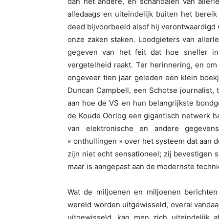
dan het andere, en schandalen van allerl
alledaags en uiteindelijk buiten het bere
deed bijvoorbeeld alsof hij verontwaardigd
onze zaken staken. Loodgieters van allerle
gegeven van het feit dat hoe sneller in
vergetelheid raakt. Ter herinnering, en om
ongeveer tien jaar geleden een klein boek
Duncan Campbell, een Schotse journalist, 
aan hoe de VS en hun belangrijkste bondge
de Koude Oorlog een gigantisch netwerk 
van elektronische en andere gegevens,
« onthullingen » over het systeem dat aan d
zijn niet echt sensationeel; zij bevestigen 
maar is aangepast aan de modernste techni
Wat de miljoenen en miljoenen berichten v
wereld worden uitgewisseld, overal vanda
uitgewisseld, kan men zich uiteindelijk 