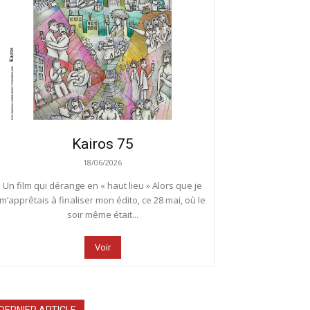
Kairos 75
18/06/2026
Un film qui dérange en « haut lieu » Alors que je
m’apprêtais à finaliser mon édito, ce 28 mai, où le
soir même était...
Voir