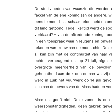
De stortvloeden van waanzin die werden u
fakkel van de ene koning aan de andere, we
eens te meer haar schaamteloosheid en onde
dit land getoond. Tegelijkertijd werd de so
verklaard? – van de aftredende koning, too
in een toespraak waarin leugens en onw
tekenen van trouw aan de monarchie. Deze 
zij kan zijn met de continuïteit van haar v
echter verheugend dat op 21 juli, afgezi
overgrote meerderheid van de bevolkin
gehechtheid aan de kroon en aan wat zij no
werd in Luik het vuurwerk op 14 juli gev
zich aan de oevers van de Maas hadden ve
Maar dat geeft niet. Deze zomer is er, 
weersomstandigheden, geen gebrek gewee