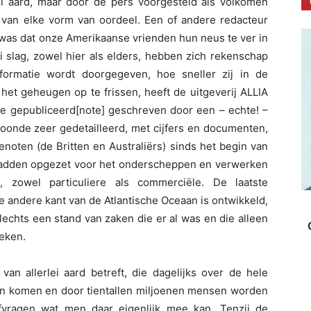
ei aard, maar door de pers voorgesteld als volkomen
ik van elke vorm van oordeel. Een of andere redacteur
 was dat onze Amerikaanse vrienden hun neus te ver in
i slag, zowel hier als elders, hebben zich rekenschap
formatie wordt doorgegeven, hoe sneller zij in de
 het geheugen op te frissen, heeft de uitgeverij ALLIA
je gepubliceerd[note]
geschreven door een – echte! –
toonde zeer gedetailleerd, met cijfers en documenten,
noten (de Britten en Australiërs) sinds het begin van
hadden opgezet voor het onderscheppen en verwerken
 zowel particuliere als commerciële. De laatste
e andere kant van de Atlantische Oceaan is ontwikkeld,
slechts een stand van zaken die er al was en die alleen
eken.
an allerlei aard betreft, die dagelijks over de hele
an komen en door tientallen miljoenen mensen worden
afvragen wat men daar eigenlijk mee kan. Tenzij de