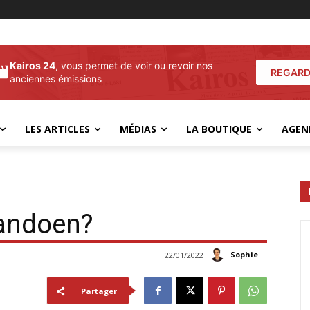
Kairos 24
, vous permet de voir ou revoir nos
REGARD
anciennes émissions
LES ARTICLES
MÉDIAS
LA BOUTIQUE
AGEN
aandoen?
Sophie
22/01/2022
Partager