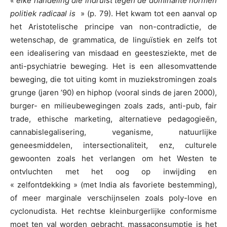
« elke handeling die indruist tegen de dominante normen
politiek radicaal is
» (p. 79). Het kwam tot een aanval op
het Aristotelische principe van non-contradictie, de
wetenschap, de grammatica, de linguïstiek en zelfs tot
een idealisering van misdaad en geestesziekte, met de
anti-psychiatrie beweging. Het is een allesomvattende
beweging, die tot uiting komt in muziekstromingen zoals
grunge (jaren ’90) en hiphop (vooral sinds de jaren 2000),
burger- en milieubewegingen zoals zads, anti-pub, fair
trade, ethische marketing, alternatieve pedagogieën,
cannabislegalisering, veganisme, natuurlijke
geneesmiddelen, intersectionaliteit, enz, culturele
gewoonten zoals het verlangen om het Westen te
ontvluchten met het oog op inwijding en
« zelfontdekking » (met India als favoriete bestemming),
of meer marginale verschijnselen zoals poly-love en
cyclonudista. Het rechtse kleinburgerlijke conformisme
moet ten val worden gebracht, massaconsumptie is het