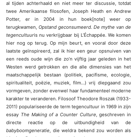
al tijden achterhaald en niet meer ter discussie, totdat
twee Amerikaanse filosofen, Joseph Heath en Andrew
Potter, er in 2004 in hun boek[note] weer op
terugkwamen,
Opstand geconsumeerd. De mythe van de
tegencultuur
is nu verkrijgbaar bij L’Échappée. We komen
hier nog op terug. Op mijn beurt, en vooral door deze
laatste geïnspireerd, zal ik hier een geur opsnuiven van
een reeds oude wijn die zo’n vijftig jaar geleden in het
Westen werd getrokken en die alle dimensies van het
maatschappelijk bestaan (politiek, pacifisme, ecologie,
spiritualiteit, poëzie, muziek, film…) vrij diepgaand zou
vormgeven, zonder evenwel haar fundamenteel moderne
karakter te veranderen. Filosoof Theodore Roszak (1933-
2011) populariseerde de term tegencultuur in 1969 in zijn
essay
The Making of a Counter Culture
, geschreven in
directe reactie op de uitbundigheid van de
babyboomgeneratie
, die weldra bekend zou worden als