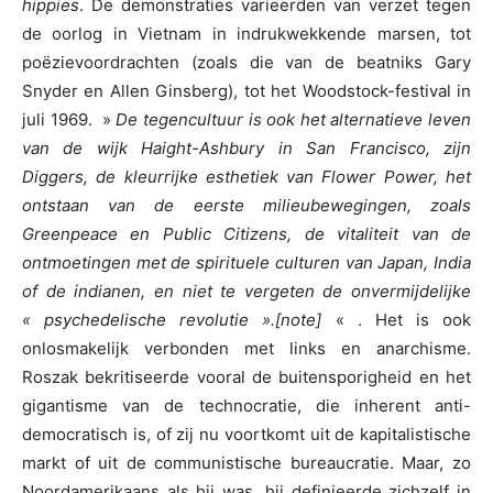
hippies
. De demonstraties varieerden van verzet tegen
de oorlog in Vietnam in indrukwekkende marsen, tot
poëzievoordrachten (zoals die van de beatniks Gary
Snyder en Allen Ginsberg), tot het Woodstock-festival in
juli 1969. »
De tegencultuur is ook het alternatieve leven
van de wijk Haight-Ashbury in San Francisco, zijn
Diggers, de kleurrijke esthetiek van Flower Power, het
ontstaan van de eerste milieubewegingen, zoals
Greenpeace en Public Citizens, de vitaliteit van de
ontmoetingen met de spirituele culturen van Japan, India
of de indianen, en niet te vergeten de onvermijdelijke
« psychedelische revolutie ».[note]
« . Het is ook
onlosmakelijk verbonden met links en anarchisme.
Roszak bekritiseerde vooral de buitensporigheid en het
gigantisme van de technocratie, die inherent anti-
democratisch is, of zij nu voortkomt uit de kapitalistische
markt of uit de communistische bureaucratie. Maar, zo
Noordamerikaans als hij was, hij definieerde zichzelf in