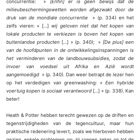
concurrentie: »
[Enfin] er is geen bewijs dat de
milieubeschermingswetten worden afgezwakt door de
druk van de mondiale concurrentie
» (p. 334) en het
zelfs vieren: « […]
wij geloven niet dat het kopen van
lokale producten te verkiezen is boven het kopen van
buitenlandse producten
[…] » (p. 340); »
[De plus] een
van de hoofdpunten in de ontwikkelingsinspanningen is
het verminderen van de landbouwsubsidies, zodat de
invoer van voedsel uit Afrika en Azië wordt
aangemoedigd
» (p. 340). Dan weer betrapt de lezer hen
op het verdedigen van greenwashing:
« Een hybride
voertuig kopen is sociaal verantwoord
[…] » (p. 338). Kan
beter!
Heath & Potter hebben terecht gewezen op de driften en
tegenstrijdigheden van de tegencultuur, maar hun
praktische redenering levert, zoals we hierboven hebben
gezien, enkele problemen op: zij roepen zeker op tot de