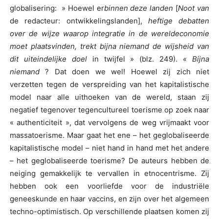
globalisering: » Hoewel er
binnen deze landen
[
Noot van
de redacteur: ontwikkelingslanden],
heftige debatten
over de wijze waarop integratie in de wereldeconomie
moet plaatsvinden, trekt bijna niemand de wijsheid van
dit uiteindelijke doel
in twijfel » (blz. 249).
« Bijna
niemand
? Dat doen we wel! Hoewel zij zich niet
verzetten tegen de verspreiding van het kapitalistische
model naar alle uithoeken van de wereld, staan zij
negatief tegenover tegencultureel toerisme op zoek naar
« authenticiteit », dat vervolgens de weg vrijmaakt voor
massatoerisme. Maar gaat het ene – het geglobaliseerde
kapitalistische model – niet hand in hand met het andere
– het geglobaliseerde toerisme? De auteurs hebben de
neiging gemakkelijk te vervallen in etnocentrisme. Zij
hebben ook een voorliefde voor de industriële
geneeskunde en haar vaccins, en zijn over het algemeen
techno-optimistisch. Op verschillende plaatsen komen zij