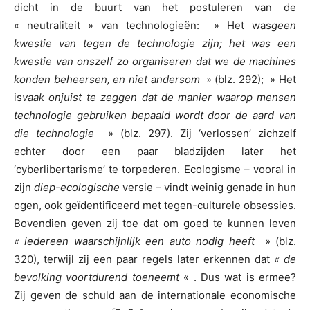
dicht in de buurt van het postuleren van de
« neutraliteit » van technologieën: » Het was
geen
kwestie van tegen de technologie zijn; het was een
kwestie van onszelf zo organiseren dat we de machines
konden beheersen, en niet andersom
» (blz. 292); » Het
is
vaak onjuist te zeggen dat de manier waarop mensen
technologie gebruiken bepaald wordt door de aard van
die technologie
» (blz. 297). Zij ‘verlossen’ zichzelf
echter door een paar bladzijden later het
‘cyberlibertarisme’ te torpederen. Ecologisme – vooral in
zijn
diep-ecologische
versie – vindt weinig genade in hun
ogen, ook geïdentificeerd met tegen-culturele obsessies.
Bovendien geven zij toe dat om goed te kunnen leven
« iedereen waarschijnlijk een auto nodig heeft
» (blz.
320), terwijl zij een paar regels later erkennen dat
« de
bevolking voortdurend toeneemt
« . Dus wat is ermee?
Zij geven de schuld aan de internationale economische