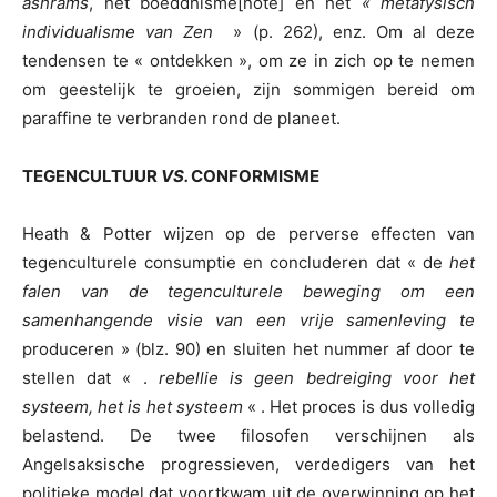
ashrams
, het boeddhisme[note] en het
« metafysisch
individualisme van Zen
» (p. 262), enz. Om al deze
tendensen te « ontdekken », om ze in zich op te nemen
om geestelijk te groeien, zijn sommigen bereid om
paraffine te verbranden rond de planeet.
TEGENCULTUUR
VS.
CONFORMISME
Heath & Potter wijzen op de perverse effecten van
tegenculturele consumptie en concluderen dat « de
het
falen van de tegenculturele beweging om een
samenhangende visie van een vrije samenleving te
produceren » (blz. 90) en sluiten het nummer af door te
stellen dat « .
rebellie is geen bedreiging voor het
systeem, het is het systeem
« . Het proces is dus volledig
belastend. De twee filosofen verschijnen als
Angelsaksische progressieven, verdedigers van het
politieke model dat voortkwam uit de overwinning op het