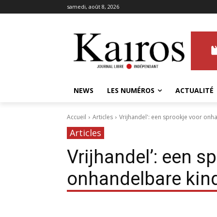
samedi, août 8, 2026
NEWS
LES NUMÉROS
ACTUALITÉ
Accueil
Articles
Vrijhandel': een sprookje voor onh
Articles
Vrijhandel’: een s
onhandelbare kin