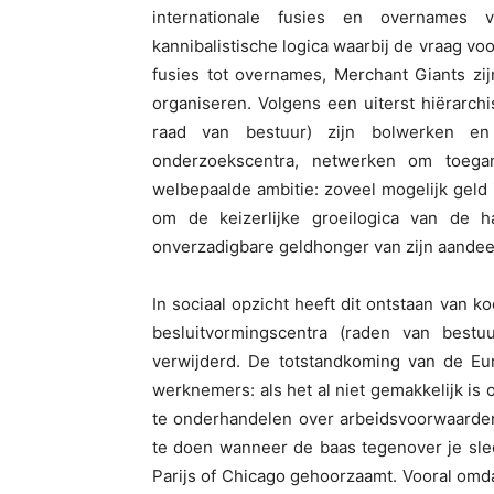
internationale fusies en overnames
kannibalistische logica waarbij de vraag voo
fusies tot overnames, Merchant Giants zi
organiseren. Volgens een uiterst hiërarch
raad van bestuur) zijn bolwerken en 
onderzoekscentra, netwerken om toegan
welbepaalde ambitie: zoveel mogelijk geld 
om de keizerlijke groeilogica van de
onverzadigbare geldhonger van zijn aande
In sociaal opzicht heeft dit ontstaan van k
besluitvormingscentra (raden van best
verwijderd. De totstandkoming van de E
werknemers: als het al niet gemakkelijk is 
te onderhandelen over arbeidsvoorwaarden 
te doen wanneer de baas tegenover je sle
Parijs of Chicago gehoorzaamt. Vooral omdat 