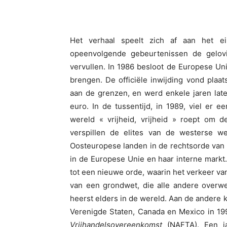
Het verhaal speelt zich af aan het e
opeenvolgende gebeurtenissen de gelov
vervullen. In 1986 besloot de Europese Uni
brengen. De officiële inwijding vond plaa
aan de grenzen, en werd enkele jaren lat
euro. In de tussentijd, in 1989, viel er e
wereld « vrijheid, vrijheid » roept om 
verspillen de elites van de westerse we
Oosteuropese landen in de rechtsorde van 
in de Europese Unie en haar interne mark
tot een nieuwe orde, waarin het verkeer va
van een grondwet, die alle andere overweg
heerst elders in de wereld. Aan de andere 
Verenigde Staten, Canada en Mexico in 1
Vrijhandelsovereenkomst
(NAFTA). Een j