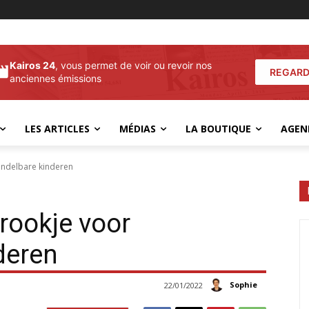
Kairos 24
, vous permet de voir ou revoir nos
REGARD
anciennes émissions
LES ARTICLES
MÉDIAS
LA BOUTIQUE
AGEN
andelbare kinderen
prookje voor
deren
Sophie
22/01/2022