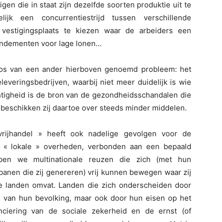
igen die in staat zijn dezelfde soorten produktie uit te
ijk een concurrentiestrijd tussen verschillende
 vestigingsplaats te kiezen waar de arbeiders een
endementen voor lage lonen…
et los van een ander hierboven genoemd probleem: het
everingsbedrijven, waarbij niet meer duidelijk is wie
tigheid is de bron van de gezondheidsschandalen die
l beschikken zij daartoe over steeds minder middelen.
vrijhandel » heeft ook nadelige gevolgen voor de
 « lokale » overheden, verbonden aan een bepaald
en we multinationale reuzen die zich (met hun
banen die zij genereren) vrij kunnen bewegen waar zij
nde landen omvat. Landen die zich onderscheiden door
 van hun bevolking, maar ook door hun eisen op het
nciering van de sociale zekerheid en de ernst (of