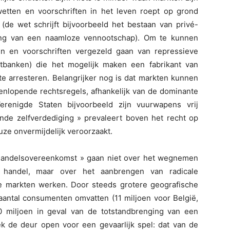
etten en voorschriften in het leven roept op grond
de wet schrijft bijvoorbeeld het bestaan van privé-
ting van een naamloze vennootschap). Om te kunnen
 en voorschriften vergezeld gaan van repressieve
echtbanken) die het mogelijk maken een fabrikant van
te arresteren. Belangrijker nog is dat markten kunnen
nlopende rechtsregels, afhankelijk van de dominante
renigde Staten bijvoorbeeld zijn vuurwapens vrij
nde zelfverdediging » prevaleert boven het recht op
uze onvermijdelijk veroorzaakt.
jhandelsovereenkomst » gaan niet over het wegnemen
handel, maar over het aanbrengen van radicale
e markten werken. Door steeds grotere geografische
aantal consumenten omvatten (11 miljoen voor België,
 miljoen in geval van de totstandbrenging van een
tiek de deur open voor een gevaarlijk spel: dat van de