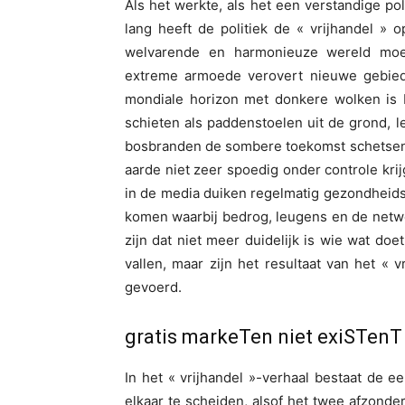
Als het werkte, als het een verstandige po
lang heeft de politiek de « vrijhandel »
welvarende en harmonieuze wereld moet
extreme armoede verovert nieuwe gebiede
mondiale horizon met donkere wolken is b
schieten als paddenstoelen uit de grond, 
bosbranden de sombere toekomst schetsen 
aarde niet zeer spoedig onder controle kri
in de media duiken regelmatig gezondheidss
komen waarbij bedrog, leugens en de netw
zijn dat niet meer duidelijk is wie wat doe
vallen, maar zijn het resultaat van het « 
gevoerd.
gratis markeTen niet exiSTenT
In het « vrijhandel »-verhaal bestaat de e
elkaar te scheiden, alsof het twee afzonderl