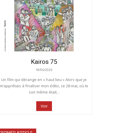
Kairos 75
18/06/2026
Un film qui dérange en « haut lieu » Alors que je
m’apprêtais à finaliser mon édito, ce 28 mai, où le
soir même était...
Voir