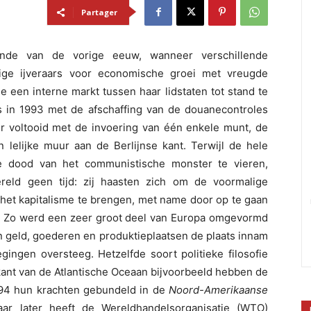
Partager
inde van de vorige eeuw, wanneer verschillende
ige ijveraars voor economische groei met vreugde
e een interne markt tussen haar lidstaten tot stand te
ts in 1993 met de afschaffing van de douanecontroles
er voltooid met de invoering van één enkele munt, de
en lelijke muur aan de Berlijnse kant. Terwijl de hele
de dood van het communistische monster te vieren,
reld geen tijd: zij haasten zich om de voormalige
het kapitalisme te brengen, met name door op te gaan
t. Zo werd een zeer groot deel van Europa omgevormd
n geld, goederen en produktieplaatsen de plaats innam
ingen oversteeg. Hetzelfde soort politieke filosofie
kant van de Atlantische Oceaan bijvoorbeeld hebben de
994 hun krachten gebundeld in de
Noord-Amerikaanse
aar later heeft de Wereldhandelsorganisatie (WTO)