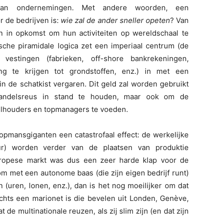
 van ondernemingen. Met andere woorden, een
r de bedrijven is:
wie zal de ander sneller opeten
? Van
jn in opkomst om hun activiteiten op wereldschaal te
ische piramidale logica zet een imperiaal centrum (de
vestingen (fabrieken, off-shore bankrekeningen,
g te krijgen tot grondstoffen, enz.) in met een
in de schatkist vergaren. Dit geld zal worden gebruikt
 handelsreus in stand te houden, maar ook om de
elhouders en topmanagers te voeden.
oopmansgiganten een catastrofaal effect: de werkelijke
uur) worden verder van de plaatsen van produktie
uropese markt was dus een zeer harde klap voor de
om met een autonome baas (die zijn eigen bedrijf runt)
(uren, lonen, enz.), dan is het nog moeilijker om dat
chts een marionet is die bevelen uit Londen, Genève,
de multinationale reuzen, als zij slim zijn (en dat zijn