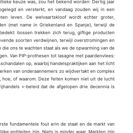
litieke keuze was, zou het bekend worden: Dertig jaar
 opgelegd en versterkt, en vandaag zouden wij in een
en leven. De welvaartskloof wordt echter groter,
n (met name in Griekenland en Spanje), terwijl de
edekt: bossen trekken zich terug, giftige producten
levende soorten verdwijnen, terwijl overstromingen en
die ons te wachten staat als we de opwarming van de
jgen. Van PIP-prothesen tot lasagne met paardenvlees:
chandalen op, waarbij handelspraktijken aan het licht
erken van onderaannemers zo wijdvertakt en complex
t, hoe, of waarom. Deze feiten komen niet uit de lucht
vrijhandels »-beleid dat de afgelopen drie decennia is
erste fundamentele fout erin de staat en de markt van
ijke entiteiten zijn. Niets is minder waar. Markten zijn