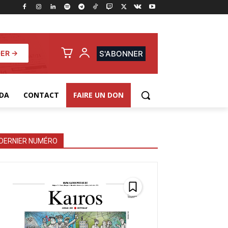
ER →
S'ABONNER
DA
CONTACT
FAIRE UN DON
DERNIER NUMÉRO