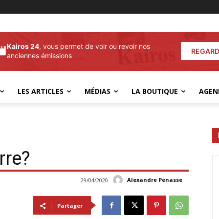
Kairos 24
, vous permet de voir ou revoir nos
REGARD
anciennes émissions
LES ARTICLES
MÉDIAS
LA BOUTIQUE
AGEN
rre?
Alexandre Penasse
29/04/2020
Partager