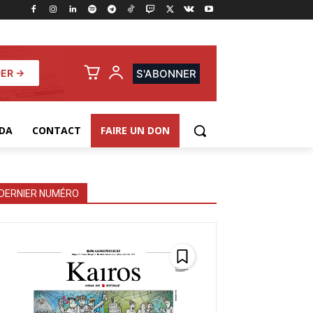
ER →
S'ABONNER
DA
CONTACT
FAIRE UN DON
DERNIER NUMÉRO