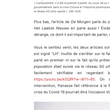
« Curieusement, il a été le premier à parler. Au cours de sa « 
gouvernement dans la crise Corona et l’industrie pharmaceuti
le réseau 5G ultra-rapide ».
DM: HLN:
Plus bas, l’article de
De Morgen
parle du jo
Het Laatste Nieuws
en parle aussi ! Évid
dérange, ce dont il est important de parler, 
Vous le sentiez venir, les deux articles so
est signé “LH”. Inutile de s’arrêter sur le fa
parlé en premier ni sur le fait qu’ils prét
population était suivie via le réseau 5G ul
facilement vérifiable en regardan
https://youtu.be/kGQfRTw-i8I?t=85
. On s’
intervention, Penasse fait référence à l
crise du Covid-19 pourrait être l’occasion d’