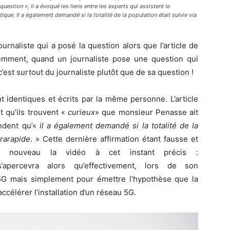
question », il a évoqué les liens entre les experts qui assistent le
que. Il a également demandé si la totalité de la population était suivie via
urnaliste qui a posé la question alors que l’article de
emment, quand un journaliste pose une question qui
c’est surtout du journaliste plutôt que de sa question !
nt identiques et écrits par la même personne. L’article
it qu’ils trouvent «
curieux
» que monsieur Penasse ait
endent qu’«
il a également demandé si la totalité de la
trarapide
. » Cette dernière affirmation étant fausse et
t à nouveau la vidéo à cet instant précis :
apercevra alors qu’effectivement, lors de son
a 5G mais simplement pour émettre l’hypothèse que la
accélérer l’installation d’un réseau 5G.