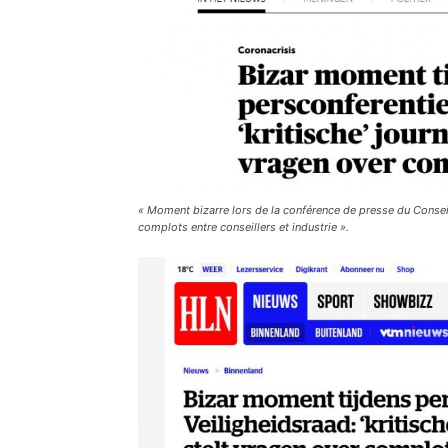
«
Moment bizarre lors de la conférence de presse du Conseil 
complots entre conseillers et industrie ».