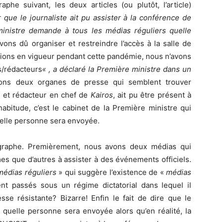
phe suivant, les deux articles (ou plutôt, l’article)
r que le journaliste ait pu assister à la conférence de
ministre demande à tous les médias réguliers quelle
ons dû organiser et restreindre l’accès à la salle de
tions en vigueur pendant cette pandémie, nous n’avons
s/rédacteurs
« , a déclaré la Première ministre dans un
vons deux organes de presse qui semblent trouver
e et rédacteur en chef de
Kairos
, ait pu être présent à
abitude, c’est le cabinet de la Première ministre qui
lle personne sera envoyée.
ragraphe. Premièrement, nous avons deux médias qui
mes que d’autres à assister à des événements officiels.
m
é
dias r
éguliers
» qui suggère l’existence de «
m
édias
t passés sous un régime dictatorial dans lequel il
esse résistante? Bizarre! Enfin le fait de dire que le
quelle personne sera envoyée alors qu’en réalité, la