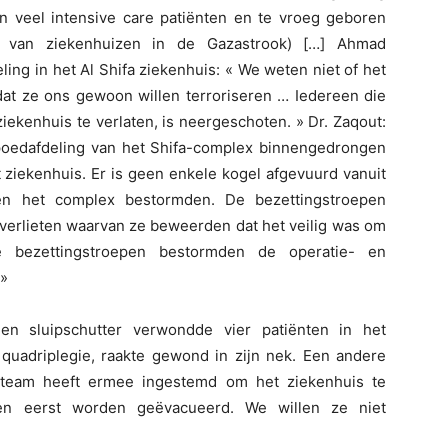
an veel intensive care patiënten en te vroeg geboren
al van ziekenhuizen in de Gazastrook) […] Ahmad
ing in het Al Shifa ziekenhuis: « We weten niet of het
dat ze ons gewoon willen terroriseren … Iedereen die
ekenhuis te verlaten, is neergeschoten. » Dr. Zaqout:
spoedafdeling van het Shifa-complex binnengedrongen
ziekenhuis. Er is geen enkele kogel afgevuurd vanuit
pen het complex bestormden. De bezettingstroepen
verlieten waarvan ze beweerden dat het veilig was om
 bezettingstroepen bestormden de operatie- en
 »
en sluipschutter verwondde vier patiënten in het
 quadriplegie, raakte gewond in zijn nek. Een andere
 team heeft ermee ingestemd om het ziekenhuis te
ten eerst worden geëvacueerd. We willen ze niet