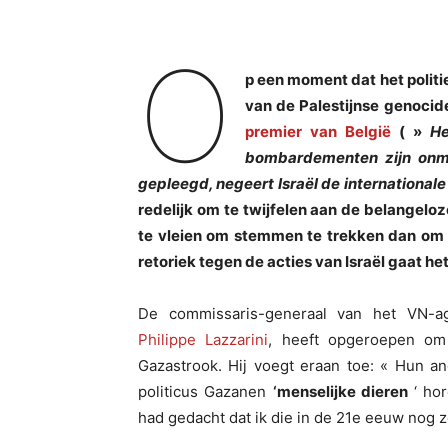
O
p een moment dat het politi
van de Palestijnse genoci
premier van België
( »
He
bombardementen zijn onme
gepleegd, negeert Israël de internationale
redelijk om te twijfelen aan de belangel
te vleien om stemmen te trekken dan om
retoriek tegen de acties van Israël gaat he
De commissaris-generaal van het VN-ag
Philippe Lazzarini
, heeft opgeroepen om
Gazastrook. Hij voegt eraan toe: « Hun a
politicus Gazanen
‘menselijke dieren
‘ hor
had gedacht dat ik die in de 21e eeuw nog 