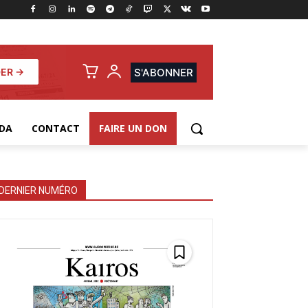
ER →
S'ABONNER
DA
CONTACT
FAIRE UN DON
DERNIER NUMÉRO