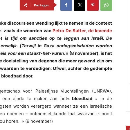
Partager
eke discours een wending lijkt te nemen in de context
de, zoals de woorden van
Petra De Sutter, de levende
t is tijd om sancties op te leggen aan Israël. De
nselijk. [Terwijl in Gaza oorlogsmisdaden worden
 eis voor een staakt-het-vuren.
« (8 november), is het
oze doelstelling van degenen die meer gewend zijn om
 waarden te verdedigen. Ofwel, achter de gedempte
t bloedbad door.
entschap voor Palestijnse vluchtelingen (UNRWA),
 een einde te maken aan het
« bloedbad
» in de
ngsten worden verergerd wanneer ze een Israëlische
en noemen – ontmenselijkende taal waarvan ik nooit
zou horen. » (9 november)