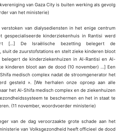
vereniging van Gaza City is buiten werking als gevolg
der van het ministerie)
jn verstoken van dialysediensten in het enige centrum
t gespecialiseerde kinderziekenhuis in Rantisi werd
rt […] De Israëlische bezetting belegert de
 sluit de zuurstofstations en stelt zieke kinderen bloot
 belegert de kinderziekenhuizen in Al-Rantisi en Al-
zieke kinderen bloot aan de dood (10 november) …] Een
l-Shifa medisch complex nadat de stroomgenerator het
erd gesteld ». [We herhalen onze oproep aan alle
k naar het Al-Shifa medisch complex en de ziekenhuizen
ezondheidssysteem te beschermen en het in staat te
voeren. (11 november, woordvoerder ministerie)
leger van de dag veroorzaakte grote schade aan het
ministerie van Volksgezondheid heeft officieel de dood