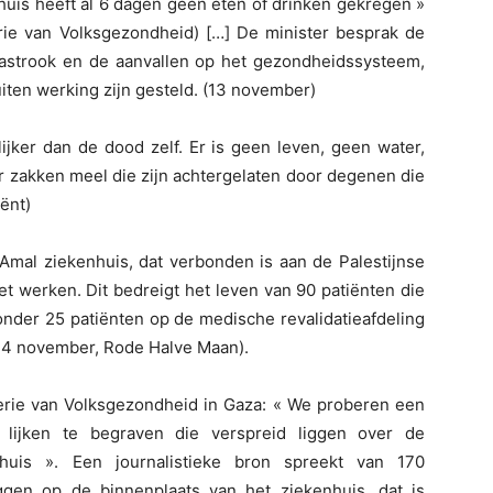
huis heeft al 6 dagen geen eten of drinken gekregen »
erie van Volksgezondheid) […] De minister besprak de
azastrook en de aanvallen op het gezondheidssysteem,
iten werking zijn gesteld. (13 november)
lijker dan de dood zelf. Er is geen leven, geen water,
ar zakken meel die zijn achtergelaten door degenen die
ënt)
-Amal ziekenhuis, dat verbonden is aan de Palestijnse
t werken. Dit bedreigt het leven van 90 patiënten die
nder 25 patiënten op de medische revalidatieafdeling
(14 november, Rode Halve Maan).
terie van Volksgezondheid in Gaza: « We proberen een
lijken te begraven die verspreid liggen over de
nhuis ». Een journalistieke bron spreekt van 170
ggen op de binnenplaats van het ziekenhuis, dat is