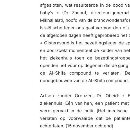
afgesloten, wat resulteerde in de dood v
baby’s » (Dr Zaqout, directeur-genera
Mikhallalati, hoofd van de brandwondenafdel
Israëlische leger ons gaat vermoorden of 
de afgelopen dagen heeft geprobeerd het zi
« Gisteravond is het bezettingsleger de 
en doorzoekt momenteel de kelder van het 
het ziekenhuis toen de bezettingstroe
openden het vuur op degenen die de gang 
de Al-Shifa compound te verlaten. De
noodgebouwen van de Al-Shifa compound.
Artsen zonder Grenzen, Dr. Obeid: « E
ziekenhuis. Eén van hen, een patiënt met
werd geraakt in de buik. [Het medische
verlaten op voorwaarde dat de patiën
achterlaten. (15 november ochtend)