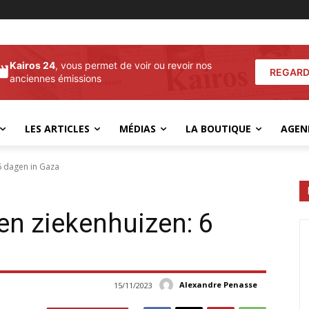
Kairos 24
, vous permet de voir ou revoir nos
REGARD
anciennes émissions
LES ARTICLES
MÉDIAS
LA BOUTIQUE
AGEN
6 dagen in Gaza
n ziekenhuizen: 6
Alexandre Penasse
15/11/2023