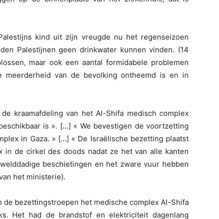
lestijns kind uit zijn vreugde nu het regenseizoen
en Palestijnen geen drinkwater kunnen vinden. (14
lossen, maar ook een aantal formidabele problemen
de meerderheid van de bevolking ontheemd is en in
 de kraamafdeling van het Al-Shifa medisch complex
 beschikbaar is ». […] « We bevestigen de voortzetting
lex in Gaza. » […] « De Israëlische bezetting plaatst
 in de cirkel des doods nadat ze het van alle kanten
welddadige beschietingen en het zware vuur hebben
an het ministerie).
n de bezettingstroepen het medische complex Al-Shifa
. Het had de brandstof en elektriciteit dagenlang