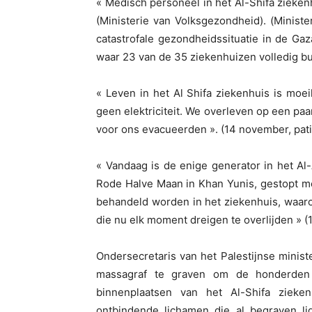
« Medisch personeel in het Al-Shifa zieken
(Ministerie van Volksgezondheid). (Minist
catastrofale gezondheidssituatie in de G
waar 23 van de 35 ziekenhuizen volledig bu
« Leven in het Al Shifa ziekenhuis is moei
geen elektriciteit. We overleven op een pa
voor ons evacueerden ». (14 november, pati
« Vandaag is de enige generator in het Al
Rode Halve Maan in Khan Yunis, gestopt me
behandeld worden in het ziekenhuis, waaro
die nu elk moment dreigen te overlijden » 
Ondersecretaris van het Palestijnse minis
massagraf te graven om de honderden 
binnenplaatsen van het Al-Shifa zieke
ontbindende lichamen die al begraven li