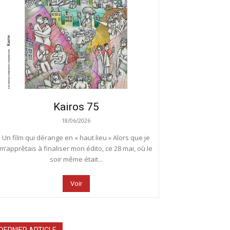
Kairos 75
18/06/2026
Un film qui dérange en « haut lieu » Alors que je
m’apprêtais à finaliser mon édito, ce 28 mai, où le
soir même était...
Voir