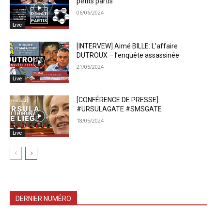
petits partis
06/06/2024
Live
[INTERVEW] Aimé BILLE: L’affaire
DUTROUX – l’enquête assassinée
21/05/2024
Live
[CONFÉRENCE DE PRESSE]
#URSULAGATE #SMSGATE
18/05/2024
Live
DERNIER NUMÉRO