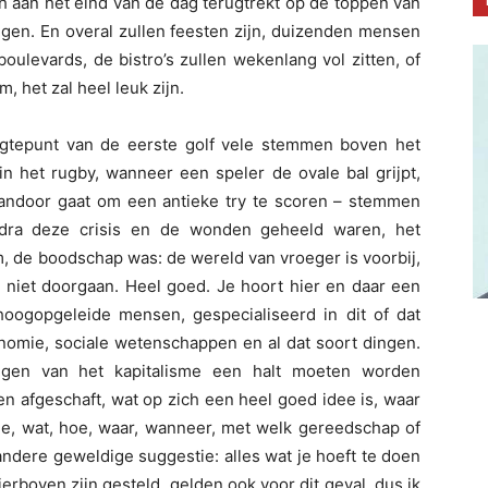
h aan het eind van de dag terugtrekt op de toppen van
ggen. En overal zullen feesten zijn, duizenden mensen
boulevards, de bistro’s zullen wekenlang vol zitten, of
m, het zal heel leuk zijn.
ogtepunt van de eerste golf vele stemmen boven het
in het rugby, wanneer een speler de ovale bal grijpt,
andoor gaat om een antieke try te scoren – stemmen
odra deze crisis en de wonden geheeld waren, het
, de boodschap was: de wereld van vroeger is voorbij,
 niet doorgaan. Heel goed. Je hoort hier en daar een
oogopgeleide mensen, gespecialiseerd in dit of dat
nomie, sociale wetenschappen en al dat soort dingen.
tingen van het kapitalisme een halt moeten worden
afgeschaft, wat op zich een heel goed idee is, waar
e, wat, hoe, waar, wanneer, met welk gereedschap of
ndere geweldige suggestie: alles wat je hoeft te doen
erboven zijn gesteld, gelden ook voor dit geval, dus ik