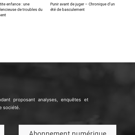
tite enfance : une
Punir avant de juger – Chronique d’un
lencieuse de troubles du
été de basculement
ent
ndant proposant analyses, enquêtes et
e société.
Abonnement numérique