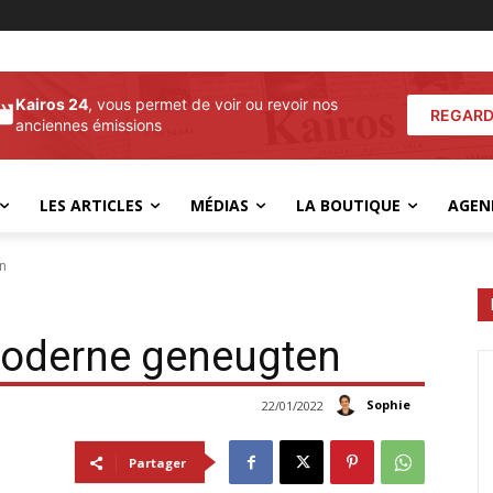
Kairos 24
, vous permet de voir ou revoir nos
REGARD
anciennes émissions
LES ARTICLES
MÉDIAS
LA BOUTIQUE
AGEN
n
moderne geneugten
Sophie
22/01/2022
Partager