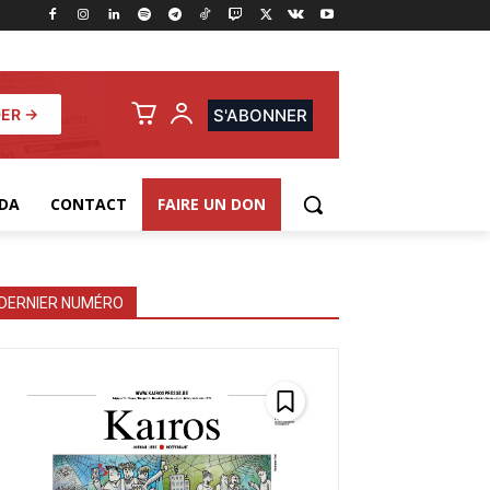
ER →
S'ABONNER
DA
CONTACT
FAIRE UN DON
DERNIER NUMÉRO