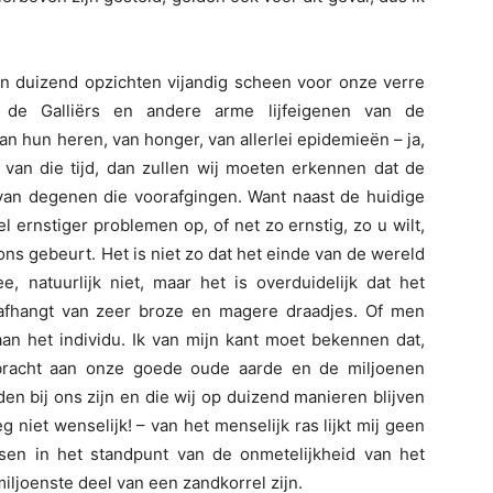
in duizend opzichten vijandig scheen voor onze verre
, de Galliërs en andere arme lijfeigenen van de
an hun heren, van honger, van allerlei epidemieën – ja,
 van die tijd, dan zullen wij moeten erkennen dat de
 van degenen die voorafgingen. Want naast de huidige
 ernstiger problemen op, of net zo ernstig, zo u wilt,
ons gebeurt. Het is niet zo dat het einde van de wereld
 natuurlijk niet, maar het is overduidelijk dat het
afhangt van zeer broze en magere draadjes. Of men
 aan het individu. Ik van mijn kant moet bekennen dat,
bracht aan onze goede oude aarde en de miljoenen
den bij ons zijn en die wij op duizend manieren blijven
g niet wenselijk! – van het menselijk ras lijkt mij geen
atsen in het standpunt van de onmetelijkheid van het
miljoenste deel van een zandkorrel zijn.