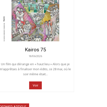
Kairos 75
18/06/2026
Un film qui dérange en « haut lieu » Alors que je
m’apprêtais à finaliser mon édito, ce 28 mai, où le
soir même était...
Voir