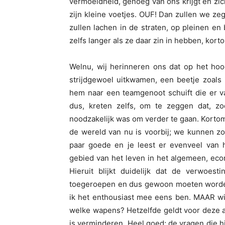
vermoeidheid, genoeg van ons krijgt en zic
zijn kleine voetjes. OUF! Dan zullen we ze
zullen lachen in de straten, op pleinen en 
zelfs langer als ze daar zin in hebben, korto
Welnu, wij herinneren ons dat op het ho
strijdgewoel uitkwamen, een beetje zoals 
hem naar een teamgenoot schuift die er v
dus, kreten zelfs, om te zeggen dat, z
noodzakelijk was om verder te gaan. Kortom
de wereld van nu is voorbij; we kunnen zo
paar goede en je leest er evenveel van h
gebied van het leven in het algemeen, eco
Hieruit blijkt duidelijk dat de verwoes
toegeroepen en dus gewoon moeten worden 
ik het enthousiast mee eens ben. MAAR wi
welke wapens? Hetzelfde geldt voor deze a
is verminderen. Heel goed; de vragen die hi