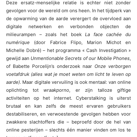
Deze ersatz-menselijke relatie is echter niet zonder
gevolgen voor de wereld om ons heen. In het tijdperk van
de opwarming van de aarde verergert de overvloed aan
digitale netwerken en verbonden objecten de
milieurampen – zoals het boek
La face cachée du
numérique
(door Fabrice Flipo, Marion Michot en
Michelle Dobré) – het programma « Cash Investigation »
gewijd aan
Unmentionable Secrets of our Mobile Phones
,
of Babette Porcelijn’s onderzoek naar
Onze verborgen
voetafdruk (alles wat je moet weten om licht te leven op
aarde)
. Maar digitale vervuiling is ook mentaal: van online
oplichting tot
wraakporno
, er zijn talloze giftige
activiteiten op het internet. Cyberstalking is uiterst
brutaal en kan zelfs de meest ervaren gebruikers
destabiliseren, en verwoestende gevolgen hebben voor
zwakkere slachtoffers die – beproefd door de hel van
online pesterijen – slechts één manier vinden om los te