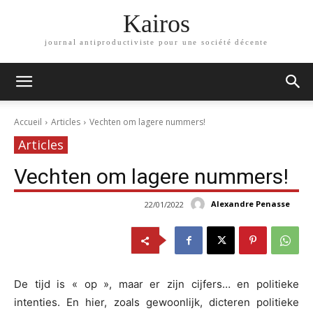
Kairos
journal antiproductiviste pour une société décente
Accueil
Articles
Vechten om lagere nummers!
Articles
Vechten om lagere nummers!
Alexandre Penasse
22/01/2022
De tijd is « op », maar er zijn cijfers… en politieke
intenties. En hier, zoals gewoonlijk, dicteren politieke