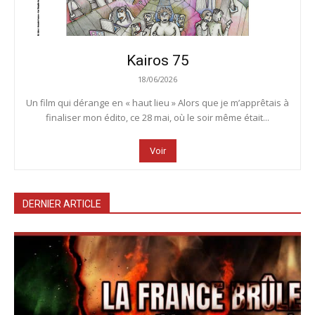
Kairos 75
18/06/2026
Un film qui dérange en « haut lieu » Alors que je m’apprêtais à
finaliser mon édito, ce 28 mai, où le soir même était...
Voir
DERNIER ARTICLE