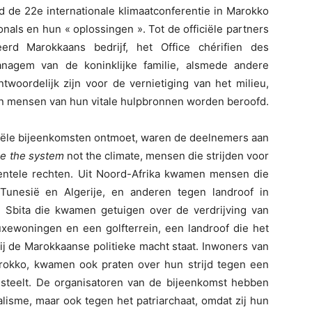
d de 22e internationale klimaatconferentie in Marokko
nals en hun « oplossingen ». Tot de officiële partners
erd Marokkaans bedrijf, het Office chérifien des
nagem van de koninklijke familie, alsmede andere
twoordelijk zijn voor de vernietiging van het milieu,
in mensen van hun vitale hulpbronnen worden beroofd.
ciële bijeenkomsten ontmoet, waren de deelnemers aan
e the system
not the climate, mensen die strijden voor
ntele rechten. Uit Noord-Afrika kwamen mensen die
 Tunesië en Algerije, en anderen tegen landroof in
 Sbita die kwamen getuigen over de verdrijving van
uxewoningen en een golfterrein, een landroof die het
bij de Marokkaanse politieke macht staat. Inwoners van
arokko, kwamen ook praten over hun strijd tegen een
r steelt. De organisatoren van de bijeenkomst hebben
alisme, maar ook tegen het patriarchaat, omdat zij hun