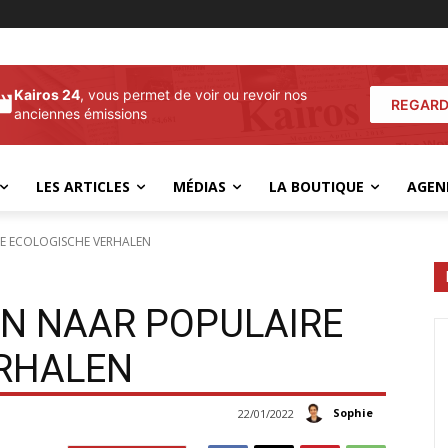
Kairos 24
, vous permet de voir ou revoir nos
REGARD
anciennes émissions
LES ARTICLES
MÉDIAS
LA BOUTIQUE
AGEN
RE ECOLOGISCHE VERHALEN
EN NAAR POPULAIRE
ERHALEN
Sophie
22/01/2022