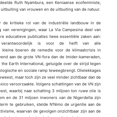
 deelde Ruth Nyambura, een Keniaanse ecofeministe,
uitbuiting van vrouwen en de uitbuiting van de natuur.
 de kritieke rol van de industriële landbouw in de
 van verenigingen, waar La Via Campesina deel van
ere educatieve publicaties twee essentiële zaken aan:
 verantwoordelijk is voor de helft van alle
 kleine boeren de remedie voor de klimaatcrisis in
end aan de grote VN-fora dan de Imider-kameraden,
the Earth International, getuigde over de strijd tegen
cologische en sociale ramp teweegbrengt. Olielekkages
eweest, maar toch zijn ze veel minder zichtbaar dan de
exico veroorzaakte. Volgens schattingen van de VN zijn
st, waarbij naar schatting 3 miljoen ton ruwe olie is
m en de 31 miljoen inwoners van de Nigerdelta zijn
 term te gebruiken, stelde N’Nimo de urgentie aan de
tivisme, waarvan de gevolgen onzichtbaar zijn aan de