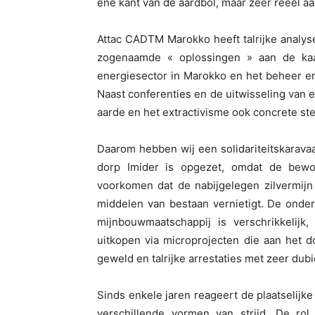
ene kant van de aardbol, maar zeer reëel a
Attac CADTM Marokko heeft talrijke analys
zogenaamde « oplossingen » aan de kaak
energiesector in Marokko en het beheer erv
Naast conferenties en de uitwisseling van 
aarde en het extractivisme ook concrete steu
Daarom hebben wij een solidariteitskarava
dorp Imider is opgezet, omdat de bew
voorkomen dat de nabijgelegen zilvermijn 
middelen van bestaan vernietigt. De onde
mijnbouwmaatschappij is verschrikkelij
uitkopen via microprojecten die aan het
geweld en talrijke arrestaties met zeer du
Sinds enkele jaren reageert de plaatselijk
verschillende vormen van strijd. De ro