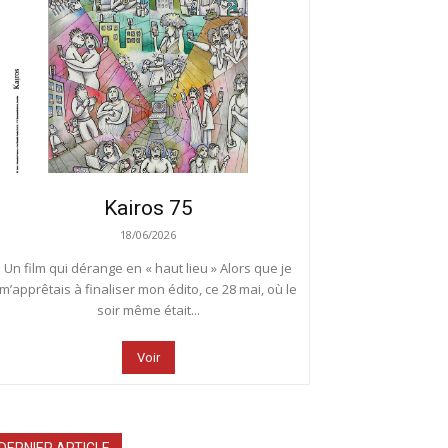
Kairos 75
18/06/2026
Un film qui dérange en « haut lieu » Alors que je
m’apprêtais à finaliser mon édito, ce 28 mai, où le
soir même était...
Voir