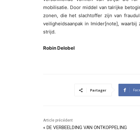
mobilisatie. Door middel van talrijke betogi
zonen, die het slachtoffer zijn van fraud
veiligheidsaanpak in Imider[note], waarbij 
strijd.
Robin Delobel
Fac
Partager
Article précédent
« DE VERBEELDING VAN ONTKOPPELING