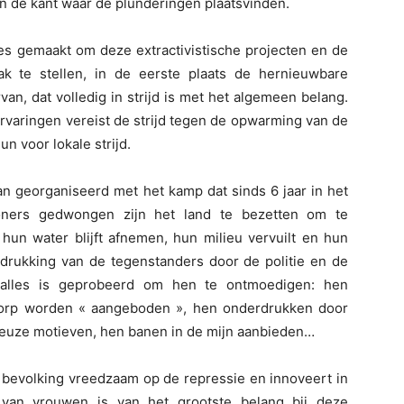
an de kant waar de plunderingen plaatsvinden.
es gemaakt om deze extractivistische projecten en de
 te stellen, in de eerste plaats de hernieuwbare
an, dat volledig in strijd is met het algemeen belang.
ervaringen vereist de strijd tegen de opwarming van de
n voor lokale strijd.
an georganiseerd met het kamp dat sinds 6 jaar in het
oners gedwongen zijn het land te bezetten om te
hun water blijft afnemen, hun milieu vervuilt en hun
rdrukking van de tegenstanders door de politie en de
k, alles is geprobeerd om hen te ontmoedigen: hen
 dorp worden « aangeboden », hen onderdrukken door
bieuze motieven, hen banen in de mijn aanbieden…
e bevolking vreedzaam op de repressie en innoveert in
l van vrouwen is van het grootste belang bij deze