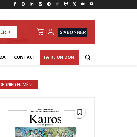
ER →
S'ABONNER
DA
CONTACT
FAIRE UN DON
DERNIER NUMÉRO