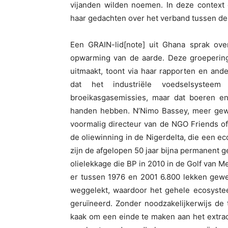
vijanden wilden noemen. In deze context
haar gedachten over het verband tussen de 
Een GRAIN-lid[note] uit Ghana sprak over
opwarming van de aarde. Deze groepering
uitmaakt, toont via haar rapporten en and
dat het industriële voedselsysteem
broeikasgasemissies, maar dat boeren en
handen hebben. N’Nimo Bassey, meer gew
voormalig directeur van de NGO Friends of 
de oliewinning in de Nigerdelta, die een e
zijn de afgelopen 50 jaar bijna permanent g
olielekkage die BP in 2010 in de Golf van M
er tussen 1976 en 2001 6.800 lekken gewee
weggelekt, waardoor het gehele ecosystee
geruïneerd. Zonder noodzakelijkerwijs de
kaak om een einde te maken aan het extrac