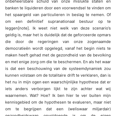
onbeheersbare schuld van onze mislukte staten en
banken te liquideren door een voorwendsel te vinden om
het spaargeld van particulieren in beslag te nemen. Of
om een definitief supranationaal bestuur op te
leggen
[note]. Ik weet niet welk van deze scenario’s
geldig is, maar het is duidelijk dat de geforceerde opmars
die door de regeringen van onze zogenaamde
democratieën wordt opgelegd, vanaf het begin niets te
maken heeft gehad met de gezondheid van de bevolking
en met enige zorg om die te beschermen. En als het waar
is dat een beschouwing van de systeemdynamiek zou
kunnen volstaan om de totalitaire drift te verklaren, dan is
het nu in mijn ogen een waarschijnlijke hypothese dat er
iets anders verborgen lijkt te zijn achter wat wij
waarnemen. Wat? Hoe? Ik ben hier te ver buiten mijn
kennisgebied om de hypothesen te evalueren, maar niet
om te begrijpen dat een (weliswaar miljardair)
gezondheidswaan onvoldoende is om de eigen