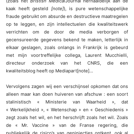
(zoals het
Bristish Medical
Journal herhaaldelijk aan de
kaak heeft gesteld
[note]
), is pure wetenschappelijke
fraude gebruikt om absurde en destructieve maatregelen
op te leggen, en zijn intellectuelen die kwaliteitswerk
verrichten om de door de media verborgen of
gecensureerde gegevens bekend te maken, letterlijk in
elkaar geslagen, zoals onlangs in Frankrijk is gebeurd
met mijn voortreffelijke collega, Laurent Mucchielli,
directeur onderzoek van het CNRS, die een
kwaliteitsblog heeft op Mediapart
[note]…
Vervolgens zagen wij een verschijnsel opkomen dat ons
alleen maar kan doen huiveren van afschuw : een soort
stalinistisch « Ministerie van Waarheid », dat
« Werkelijkheid », « Wetenschap » en « Geschiedenis »
zegt zoals het wil, en het herschrijft zoals het wil. Zoals
de « Mr. Vaccine » van de Franse regering, die
publiekelijk de risico’s van geninjecties ontkent, ook al