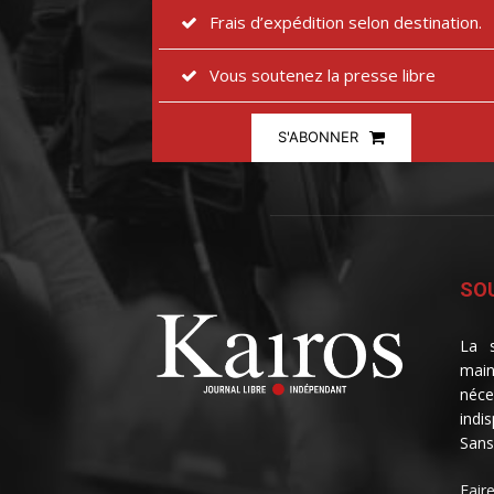
Frais d’expédition selon destination.
Vous soutenez la presse libre
S'ABONNER
SOU
La s
main
néce
indi
Sans
Fair