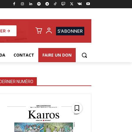
ER →
S'ABONNER
DA
CONTACT
FAIRE UN DON
DERNIER NUMÉRO