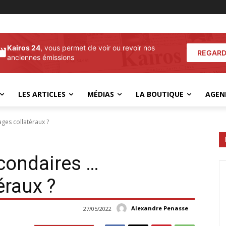
Kairos 24
, vous permet de voir ou revoir nos
REGARD
anciennes émissions
LES ARTICLES
MÉDIAS
LA BOUTIQUE
AGEN
ages collatéraux ?
econdaires …
raux ?
Alexandre Penasse
27/05/2022