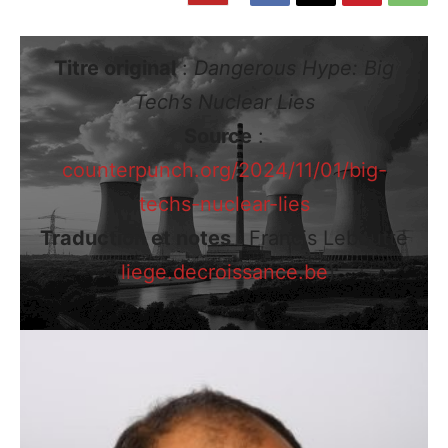
Titre original
:
Dangerous Hype: Big
Tech’s Nuclear Lies
Source
:
counterpunch.org/2024/11/01/big-
techs-nuclear-lies
Traduction et notes
: Francis Leboutte
(
liege.decroissance.be
)