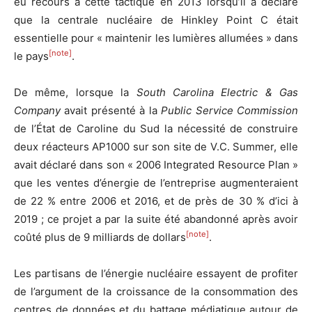
eu recours à cette tactique en 2013 lorsqu’il a déclaré
que la centrale nucléaire de Hinkley Point C était
essentielle pour « maintenir les lumières allumées » dans
[note]
le pays
.
De même, lorsque la
South Carolina Electric & Gas
Company
avait présenté à la
Public Service Commission
de l’État de Caroline du Sud la nécessité de construire
deux réacteurs AP1000 sur son site de V.C. Summer, elle
avait déclaré dans son « 2006 Integrated Resource Plan »
que les ventes d’énergie de l’entreprise augmenteraient
de 22 % entre 2006 et 2016, et de près de 30 % d’ici à
2019 ; ce projet a par la suite été abandonné après avoir
[note]
coûté plus de 9 milliards de dollars
.
Les partisans de l’énergie nucléaire essayent de profiter
de l’argument de la croissance de la consommation des
centres de données et du battage médiatique autour de