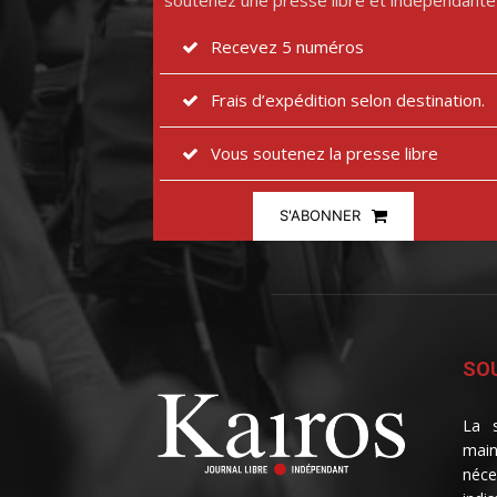
soutenez une presse libre et indépendante
Recevez 5 numéros
Frais d’expédition selon destination.
Vous soutenez la presse libre
S'ABONNER
SOU
La s
main
néce