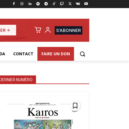
ER →
S'ABONNER
DA
CONTACT
FAIRE UN DON
DERNIER NUMÉRO