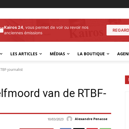
Kairos 24
, vous permet de voir ou revoir nos
REGARD
anciennes émissions
LES ARTICLES
MÉDIAS
LA BOUTIQUE
AGEN
TBF-journalist
zelfmoord van de RTBF-
Alexandre Penasse
10/03/2023