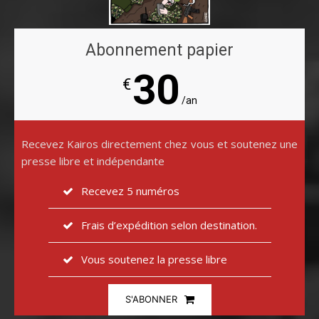
Abonnement papier
30
€
/an
Recevez Kairos directement chez vous et soutenez une
presse libre et indépendante
Recevez 5 numéros
Frais d’expédition selon destination.
Vous soutenez la presse libre
S'ABONNER