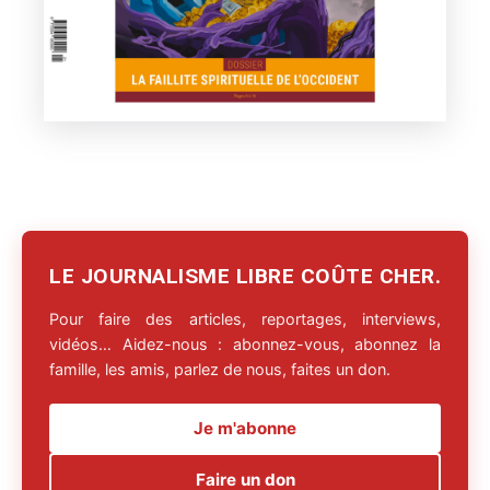
LE JOURNALISME LIBRE COÛTE CHER.
Pour faire des articles, reportages, interviews,
vidéos… Aidez-nous : abonnez-vous, abonnez la
famille, les amis, parlez de nous, faites un don.
Je m'abonne
Faire un don