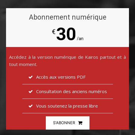
Abonnement numérique
30
€
/an
Accédez à la version numérique de Kairos partout et à
tout moment.
Accès aux versions PDF
Consultation des anciens numéros
Vous soutenez la presse libre
S'ABONNER