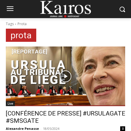
Tags
Prota
prota
Live
[CONFÉRENCE DE PRESSE] #URSULAGATE
#SMSGATE
Alexandre Penasse
-
18/05/2024
0