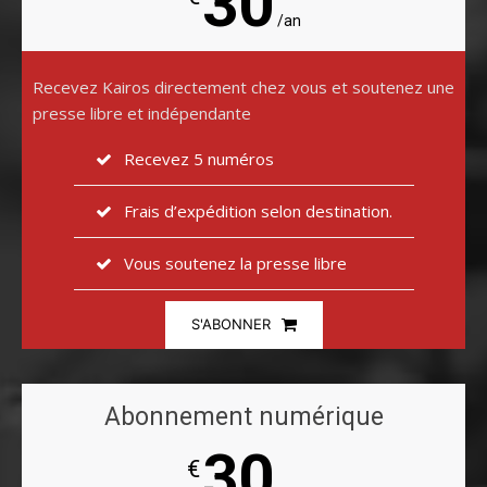
30
/an
Recevez Kairos directement chez vous et soutenez une
presse libre et indépendante
Recevez 5 numéros
Frais d’expédition selon destination.
Vous soutenez la presse libre
S'ABONNER
Abonnement numérique
30
€