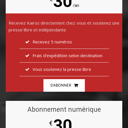
30
/an
Recevez Kairos directement chez vous et soutenez une
presse libre et indépendante
Recevez 5 numéros
Frais d’expédition selon destination.
Vous soutenez la presse libre
S'ABONNER
Abonnement numérique
30
€