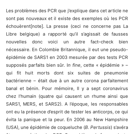
Les problèmes des PCR que j’explique dans cet article ne
sont pas nouveaux et il existe des exemples où les PCR
échouèrent[note].
La presse (ceci ne concerne pas La
Libre belgique) a rapporté qu’il s’agissait de fausses
nouvelles donc voici un autre fact–check bien
nécessaire. En Colombie Britannique, il eut une pseudo-
épidémie de SARS1 en 2003 mesurée par des tests PCR
supposés parfaits bien sûr. I
n fine
, cette « épidémie » –
qui fit huit morts dont six suites de pneumonie
bactérienne – était due à un autre corona parfaitement
banal et bénin. Pour mémoire, Il y a sept coronavirus
chez l’humain (quatre qui causent un rhume ainsi que
SARS1, MERS, et SARS2). A l’époque, les responsables
ont eu la présence d’esprit de tester les anticorps, ce qui
évita la panique et la peur. En 2006 au New Hampshire
(USA), une épidémie de coqueluche (
B. Pertussis
) s’avéra