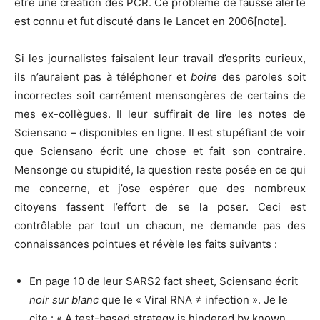
être une création des PCR. Ce problème de fausse alerte
est connu et fut discuté dans le Lancet en 2006[note].
Si les journalistes faisaient leur travail d’esprits curieux,
ils n’auraient pas à téléphoner et
boire
des paroles soit
incorrectes soit carrément mensongères de certains de
mes ex-collègues. Il leur suffirait de lire les notes de
Sciensano – disponibles en ligne. Il est stupéfiant de voir
que Sciensano écrit une chose et fait son contraire.
Mensonge ou stupidité, la question reste posée en ce qui
me concerne, et j’ose espérer que des nombreux
citoyens fassent l’effort de se la poser. Ceci est
contrôlable par tout un chacun, ne demande pas des
connaissances pointues et révèle les faits suivants :
En page 10 de leur SARS2 fact sheet, Sciensano écrit
noir
sur blanc
que le « Viral RNA ≠ infection ». Je le
cite : « A test-based strategy is hindered by known