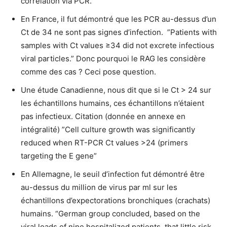
corrélation via PCR.
En France, il fut démontré que les PCR au-dessus d’un
Ct de 34 ne sont pas signes d’infection. ”Patients with
samples with Ct values ≥34 did not excrete infectious
viral particles.” Donc pourquoi le RAG les considère
comme des cas ? Ceci pose question.
Une étude Canadienne, nous dit que si le Ct > 24 sur
les échantillons humains, ces échantillons n’étaient
pas infectieux. Citation (donnée en annexe en
intégralité) ”Cell culture growth was significantly
reduced when RT-PCR Ct values >24 (primers
targeting the E gene”
En Allemagne, le seuil d’infection fut démontré être
au-dessus du million de virus par ml sur les
échantillons d’expectorations bronchiques (crachats)
humains. “German group concluded, based on the
viral loads of nine hospitalized patients, that little risk