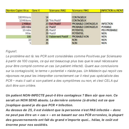
Figure1.
Le problème est là: les PCR sont considérées comme Positives par Sciensano
à partir de 100 copies, ce qui est beaucoup plus bas que le seuil nécessaire
pour être compté comme un cas (un patient infecté). Quant aux conclusions
sur la contagiosité, le terme « potentiel » n’aide pas. Un Médecin qui reçoit ces
réponses ne peut les interpréter correctement car il n’est pas spécialiste des
PCR – mais il sait si son patient a des symptômes ou non, et c’est CELA qui
doit être son critère.
Un patient NON-INFECTE peut-il être contagieux ? Bien sûr que non. Ce
serait un NON SENS absolu. La dernière colonne (à droite) est ce que
j’explique quand je dis que PCR ≠ Infection.
Au dessus de 25, il est évident que la personne n’est PAS infectée – donc
ne peut pas être un « cas » – en se basant sur ces PCR erronées, la plupart
des gouvernements ont fait du grand n’importe quoi… hélas, le coût est
énorme pour nos sociétés.