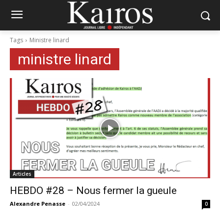
Tags
Ministre linard
ministre linard
Articles
HEBDO #28 – Nous fermer la gueule
Alexandre Penasse
-
02/04/2024
0