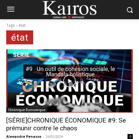
Tags
état
état
Chronique Économique
[SÉRIE]CHRONIQUE ÉCONOMIQUE #9: Se
prémunir contre le chaos
Alexandre Penasse
-
26/02/2024
0