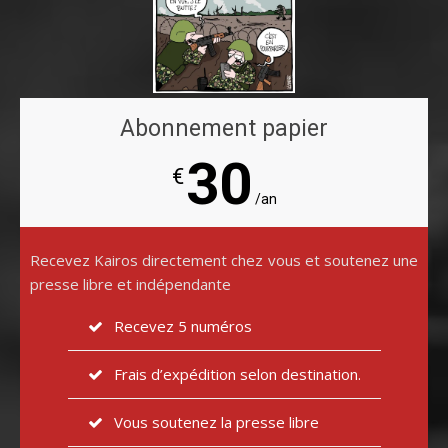
Abonnement papier
30
€
/an
Recevez Kairos directement chez vous et soutenez une
presse libre et indépendante
Recevez 5 numéros
Frais d’expédition selon destination.
Vous soutenez la presse libre